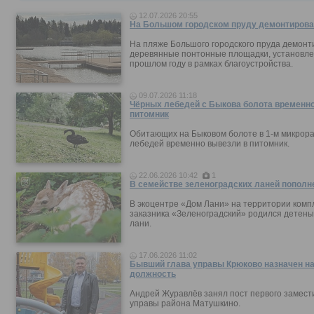
12.07.2026 20:55
На Большом городском пруду демонтирова
На пляже Большого городского пруда демонт
деревянные понтонные площадки, установле
прошлом году в рамках благоустройства.
09.07.2026 11:18
Чёрных лебедей с Быкова болота временно
питомник
Обитающих на Быковом болоте в 1-м микрор
лебедей временно вывезли в питомник.
22.06.2026 10:42
1
В семействе зеленоградских ланей пополн
В экоцентре «Дом Лани» на территории комп
заказника «Зеленоградский» родился детен
лани.
17.06.2026 11:02
Бывший глава управы Крюково назначен н
должность
Андрей Журавлёв занял пост первого замест
управы района Матушкино.