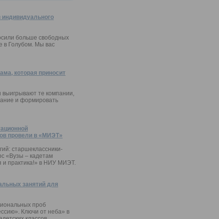
 индивидуального
осили больше свободных
 в Голубом. Мы вас
ама, которая приносит
и выигрывают те компании,
мание и формировать
тационной
ов провели в «МИЭТ»
ий: старшеклассники-
с «Вузы – кадетам
я и практика!» в НИУ МИЭТ.
альных занятий для
сиональных проб
ессию». Ключи от неба» в
детских классов.