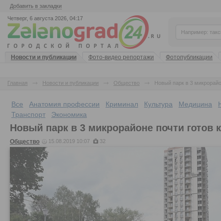
Добавить в закладки
Четверг, 6 августа 2026, 04:17
Новости и публикации
Фото-видео репортажи
Фотопубликации
Главная
Новости и публикации
Общество
Новый парк в 3 микрорайо
Все
Анатомия профессии
Криминал
Культура
Медицина
Транспорт
Экономика
Новый парк в 3 микрорайоне почти готов 
Общество
15.08.2019 10:07
32