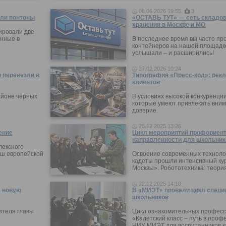
08.06.2026 19:55
3
ли понтоны
«ОСТАВЬ ТУТ» — сеть складов
хранения в Москве и МО
ировали две
нные в
В последнее время вы часто пр
контейнеров на нашей площадке
услышали – и расширились!
27.02.2026 10:24
 перевезли в
Типография «Пресс-код»: рекл
клиентов
айоне чёрных
В условиях высокой конкуренци
которые умеют привлекать вни
доверие.
25.12.2025 13:26
ение
Цикл мероприятий профориен
направленности для школьник
лексного
ыш европейской
Освоение современных технолог
кадеты прошли интенсивный кур
Москвы». Робототехника: теори
22.12.2025 14:10
а новую
В «МИЭТ» провели цикл специ
школьников
ителя главы
Цикл ознакомительных профес
«Кадетский класс – путь в проф
НИУ МИЭТ для воспитанников ка