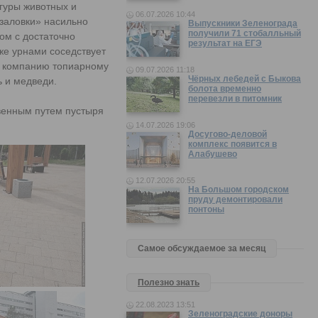
игуры животных и
06.07.2026 10:44
язаловки» насильно
Выпускники Зеленограда
получили 71 стобалльный
ом с достаточно
результат на ЕГЭ
же урнами соседствует
, а компанию топиарному
09.07.2026 11:18
Чёрных лебедей с Быкова
 и медведи.
болота временно
перевезли в питомник
твенным путем пустыря
14.07.2026 19:06
Досугово-деловой
комплекс появится в
Алабушево
12.07.2026 20:55
На Большом городском
пруду демонтировали
понтоны
Самое обсуждаемое за месяц
Полезно знать
22.08.2023 13:51
Зеленоградские доноры