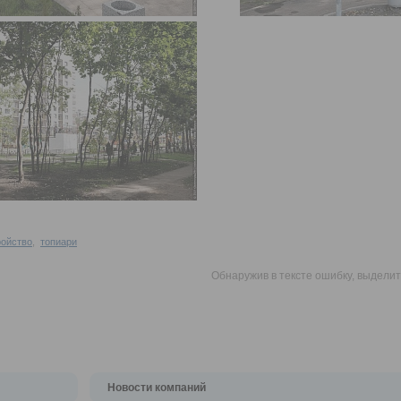
ройство
,
топиари
Обнаружив в тексте ошибку, выдели
Новости компаний