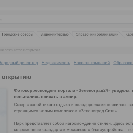
Городские обзоры
Видео-интервью
Справочник организаций
Кар
не почти готов к открытию
Народный репортер
Недвижимость
Новости компаний
Образова
к открытию
Фотокорреспондент портала «Зеленоград24» увидела, 
попытались вписать в ампир.
Сквер с зоной тихого отдыха и велодорожками появилась в
строящимся жилым комплексом «Зеленоград Сити».
Парк представляет собой нагромождение стилей. Здесь есть
современным стандартам московского благоустройства – ве