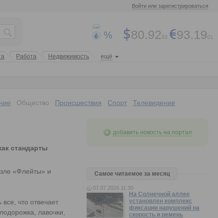
Войти или зарегистрироваться
80.92
93.19
%
93
01
та
Работа
Недвижимость
ещё
ние
Общество
Происшествия
Спорт
Телевидение
добавить новость на портал
как стандарты
озле «Флейты» и
Самое читаемое за месяц
07.07.2026 11:30
На Солнечной аллее
установлен комплекс
 все, что отвечает
фиксации нарушений на
лодорожка, лавочки,
скорость и ремень