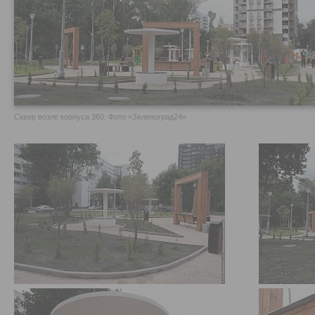
Сквер возле корпуса 360. Фото «Зеленоград24»