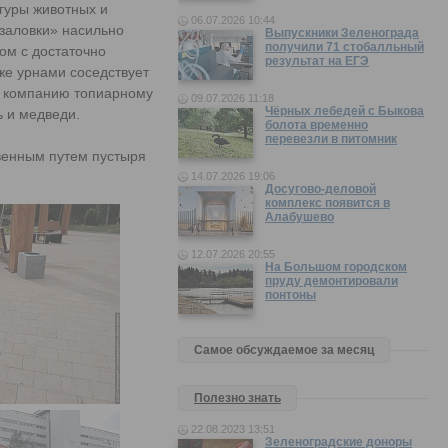
игуры животных и
06.07.2026 10:44
язаловки» насильно
Выпускники Зеленограда
получили 71 стобалльный
ом с достаточно
результат на ЕГЭ
же урнами соседствует
, а компанию топиарному
09.07.2026 11:18
Чёрных лебедей с Быкова
 и медведи.
болота временно
перевезли в питомник
твенным путем пустыря
14.07.2026 19:06
Досугово-деловой
комплекс появится в
Алабушево
12.07.2026 20:55
На Большом городском
пруду демонтировали
понтоны
Самое обсуждаемое за месяц
Полезно знать
22.08.2023 13:51
Зеленоградские доноры