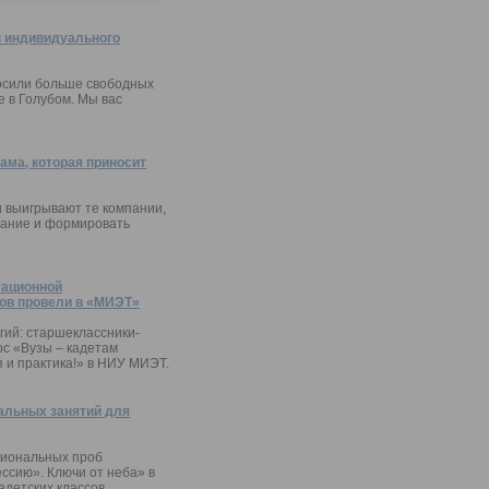
 индивидуального
осили больше свободных
 в Голубом. Мы вас
ама, которая приносит
и выигрывают те компании,
мание и формировать
тационной
ов провели в «МИЭТ»
ий: старшеклассники-
с «Вузы – кадетам
я и практика!» в НИУ МИЭТ.
альных занятий для
сиональных проб
ессию». Ключи от неба» в
детских классов.