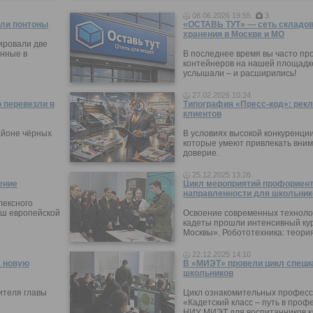
08.06.2026 19:55
3
ли понтоны
«ОСТАВЬ ТУТ» — сеть складов
хранения в Москве и МО
ировали две
нные в
В последнее время вы часто пр
контейнеров на нашей площадке
услышали – и расширились!
27.02.2026 10:24
 перевезли в
Типография «Пресс-код»: рекл
клиентов
айоне чёрных
В условиях высокой конкуренци
которые умеют привлекать вни
доверие.
25.12.2025 13:26
ение
Цикл мероприятий профориен
направленности для школьник
лексного
ыш европейской
Освоение современных технолог
кадеты прошли интенсивный кур
Москвы». Робототехника: теори
22.12.2025 14:10
а новую
В «МИЭТ» провели цикл специ
школьников
ителя главы
Цикл ознакомительных профес
«Кадетский класс – путь в проф
НИУ МИЭТ для воспитанников ка