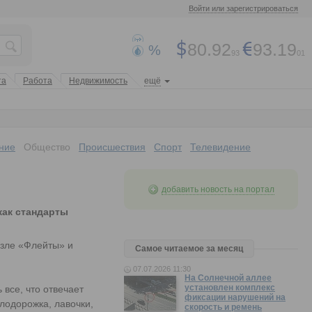
Войти или зарегистрироваться
80.92
93.19
%
93
01
та
Работа
Недвижимость
ещё
ние
Общество
Происшествия
Спорт
Телевидение
добавить новость на портал
как стандарты
озле «Флейты» и
Самое читаемое за месяц
07.07.2026 11:30
На Солнечной аллее
установлен комплекс
 все, что отвечает
фиксации нарушений на
лодорожка, лавочки,
скорость и ремень