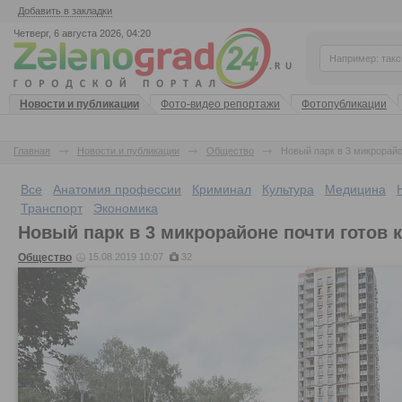
Добавить в закладки
Четверг, 6 августа 2026, 04:20
Новости и публикации
Фото-видео репортажи
Фотопубликации
Главная
Новости и публикации
Общество
Новый парк в 3 микрорайо
Все
Анатомия профессии
Криминал
Культура
Медицина
Транспорт
Экономика
Новый парк в 3 микрорайоне почти готов 
Общество
15.08.2019 10:07
32