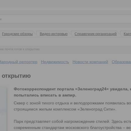
Городские обзоры
Видео-интервью
Справочник организаций
Кар
не почти готов к открытию
Народный репортер
Недвижимость
Новости компаний
Образова
к открытию
Фотокорреспондент портала «Зеленоград24» увидела, 
попытались вписать в ампир.
Сквер с зоной тихого отдыха и велодорожками появилась в
строящимся жилым комплексом «Зеленоград Сити».
Парк представляет собой нагромождение стилей. Здесь есть
современным стандартам московского благоустройства – ве