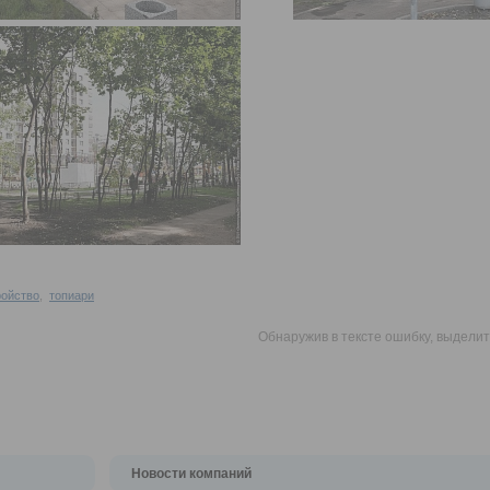
ройство
,
топиари
Обнаружив в тексте ошибку, выдели
Новости компаний