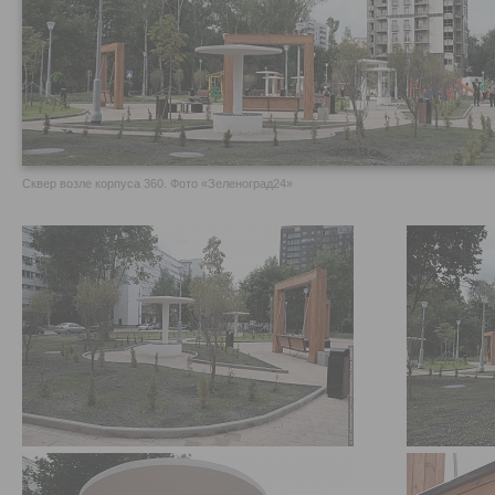
Сквер возле корпуса 360. Фото «Зеленоград24»