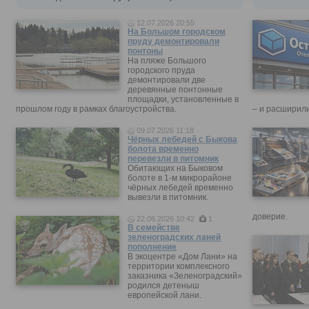
12.07.2026 20:55
На Большом городском
пруду демонтировали
понтоны
На пляже Большого
городского пруда
демонтировали две
деревянные понтонные
площадки, установленные в
прошлом году в рамках благоустройства.
– и расширили
09.07.2026 11:18
Чёрных лебедей с Быкова
болота временно
перевезли в питомник
Обитающих на Быковом
болоте в 1-м микрорайоне
чёрных лебедей временно
вывезли в питомник.
доверие.
22.06.2026 10:42
1
В семействе
зеленоградских ланей
пополнение
В экоцентре «Дом Лани» на
территории комплексного
заказника «Зеленоградский»
родился детеныш
европейской лани.