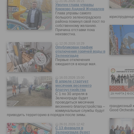
21.05.2026 16:21
Уволен глава управы
Крюково Андрей Журавлев
Глава управы самого
юриспруденци
большого зеленоградского
района покинул свой пост по
собственному желанию.
Причина отставки пока
неизвестна.
12.05.2026 10:29
Опубликован график
отключения горячей воды в
Зеленограде
Первые отключения
ожидаются в конце мая.
16.03.2026 15:00
В апреле стартует
месячник весеннего
благоустройства
С 1 по 30 апреля в
Зеленограде будет
проводиться месячник
грандиозный 
весеннего благоустройства –
Good Orchestr
коммунальные службы будут
приводить территорию в порядок после зимы.
26.01.2026 12:42
С 13 февраля в
Зеленограде будет