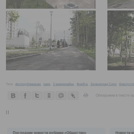
Теги:
фотопубликации
,
парк
,
3 микрорайон
,
Флейта
,
Зеленоград Сити
,
благоуст
Обнаружив в тексте о
[ ]
Последние новости рубрики «Общество»
Новости к