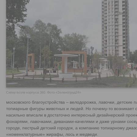
Сквер возле корпуса 360. Фото «Зеленоград24»
московского благоустройства – велодорожка, лавочки, детские п
топиарные фигуры животных и людей. Но почему-то возникает 
насильно вписали в достаточно интересный дизайнерский проек
фонарями, лавочками, диванами-качелями и даже урнами соседст
городе, пестрый детский городок, а компанию топиарному джаз
«номенклатурные» жирафы, лось и медведи.