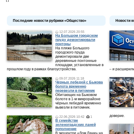
[ ]
Последние новости рубрики «Общество»
Новости к
12.07.2026 20:55
На Большом городском
пруду демонтировали
понтоны
На пляже Большого
городского пруда
демонтировали две
деревянные понтонные
площадки, установленные в
прошлом году в рамках благоустройства.
– и расширили
09.07.2026 11:18
Чёрных лебедей с Быкова
болота временно
перевезли в питомник
Обитающих на Быковом
болоте в 1-м микрорайоне
чёрных лебедей временно
вывезли в питомник.
доверие.
22.06.2026 10:42
1
В семействе
зеленоградских ланей
пополнение
В экоцентре «Дом Лани» на