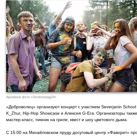
Архивное фото «Зеленоград24»
«Доброволец» организуют концерт с участием Severjanin Schoo
K_Zhur, Hip-Hop Showcase и Алексея G-Era. Организаторы такж
мастер-класс, пикник на гриле, квест и шоу цветового дыма.
С 15:00 на Михайловском пруду досуговый центр «Фаворит» про