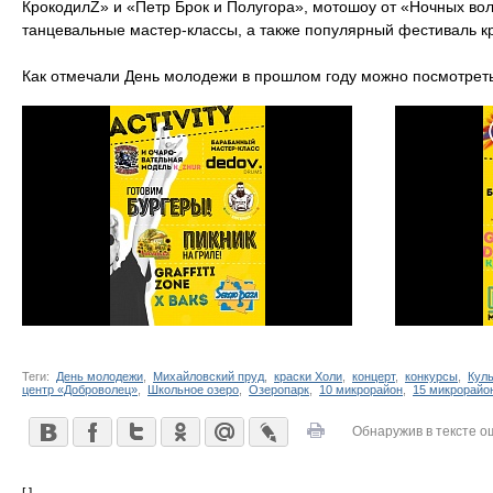
КрокодилZ» и «Петр Брок и Полугора», мотошоу от «Ночных вол
танцевальные мастер-классы, а также популярный фестиваль к
Как отмечали День молодежи в прошлом году можно посмотрет
Теги:
День молодежи
,
Михайловский пруд
,
краски Холи
,
концерт
,
конкурсы
,
Куль
центр «Доброволец»
,
Школьное озеро
,
Озеропарк
,
10 микрорайон
,
15 микрорайо
Обнаружив в тексте о