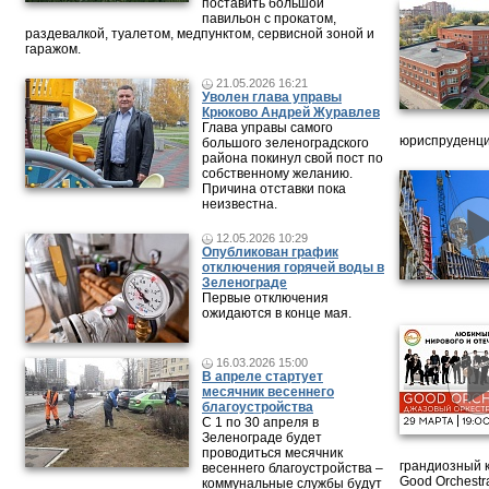
поставить большой
павильон с прокатом,
раздевалкой, туалетом, медпунктом, сервисной зоной и
гаражом.
21.05.2026 16:21
Уволен глава управы
Крюково Андрей Журавлев
Глава управы самого
юриспруденци
большого зеленоградского
района покинул свой пост по
собственному желанию.
Причина отставки пока
неизвестна.
12.05.2026 10:29
Опубликован график
отключения горячей воды в
Зеленограде
Первые отключения
ожидаются в конце мая.
16.03.2026 15:00
В апреле стартует
месячник весеннего
благоустройства
С 1 по 30 апреля в
Зеленограде будет
проводиться месячник
грандиозный 
весеннего благоустройства –
Good Orchestr
коммунальные службы будут