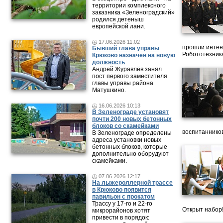
территории комплексного
заказника «Зеленоградский»
родился детеныш
европейской лани.
17.06.2026 11:02
прошли интен
Бывший глава управы
Робототехника
Крюково назначен на новую
должность
Андрей Журавлёв занял
пост первого заместителя
главы управы района
Матушкино.
16.06.2026 10:13
В Зеленограде установят
почти 200 новых бетонных
блоков со скамейками
воспитанников
В Зеленограде определены
адреса установки новых
бетонных блоков, которые
дополнительно оборудуют
скамейками.
07.06.2026 12:17
На лыжероллерной трассе
в Крюково появится
павильон с прокатом
Трассу у 17-го и 22-го
Открыт набор
микрорайонов хотят
привести в порядок: