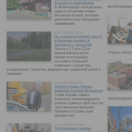
блоков со скамейками
воспитанников
В Зеленограде определены
адреса установки новых
бетонных блоков, которые
дополнительно оборудуют
скамейками.
07.06.2026 12:17
На лыжероллерной трассе
в Крюково появится
павильон с прокатом
Трассу у 17-го и 22-го
Открыт набор
микрорайонов хотят
привести в порядок:
поставить большой
павильон с прокатом,
раздевалкой, туалетом, медпунктом, сервисной зоной и
гаражом.
21.05.2026 16:21
Уволен глава управы
Крюково Андрей Журавлев
Глава управы самого
юриспруденци
большого зеленоградского
района покинул свой пост по
собственному желанию.
Причина отставки пока
неизвестна.
12.05.2026 10:29
Опубликован график