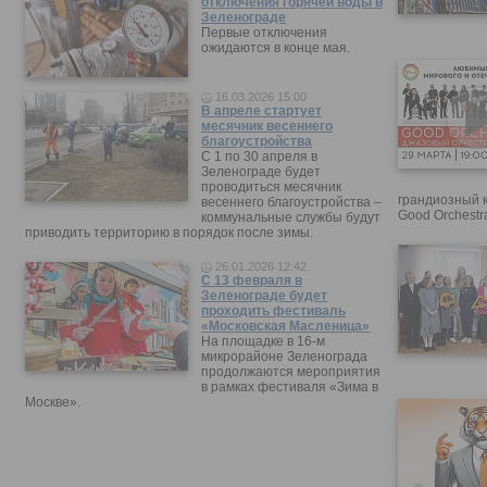
отключения горячей воды в
Зеленограде
Первые отключения
ожидаются в конце мая.
16.03.2026 15:00
В апреле стартует
месячник весеннего
благоустройства
С 1 по 30 апреля в
Зеленограде будет
проводиться месячник
грандиозный 
весеннего благоустройства –
Good Orchestr
коммунальные службы будут
приводить территорию в порядок после зимы.
26.01.2026 12:42
С 13 февраля в
Зеленограде будет
проходить фестиваль
«Московская Масленица»
На площадке в 16-м
микрорайоне Зеленограда
продолжаются мероприятия
в рамках фестиваля «Зима в
Москве».