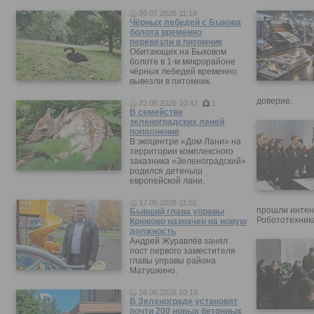
09.07.2026 11:18
Чёрных лебедей с Быкова
болота временно
перевезли в питомник
Обитающих на Быковом
болоте в 1-м микрорайоне
чёрных лебедей временно
вывезли в питомник.
доверие.
22.06.2026 10:42
1
В семействе
зеленоградских ланей
пополнение
В экоцентре «Дом Лани» на
территории комплексного
заказника «Зеленоградский»
родился детеныш
европейской лани.
17.06.2026 11:02
прошли интен
Бывший глава управы
Робототехника
Крюково назначен на новую
должность
Андрей Журавлёв занял
пост первого заместителя
главы управы района
Матушкино.
16.06.2026 10:13
В Зеленограде установят
почти 200 новых бетонных