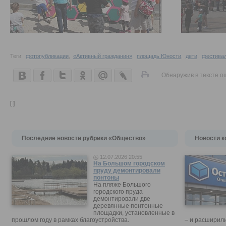
Теги:
фотопубликации
,
«Активный гражданин»
,
площадь Юности
,
дети
,
фестива
Обнаружив в тексте о
[ ]
Последние новости рубрики «Общество»
Новости к
12.07.2026 20:55
На Большом городском
пруду демонтировали
понтоны
На пляже Большого
городского пруда
демонтировали две
деревянные понтонные
площадки, установленные в
прошлом году в рамках благоустройства.
– и расширили