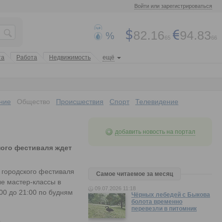
Войти или зарегистрироваться
82.16
94.83
%
65
66
та
Работа
Недвижимость
ещё
ние
Общество
Происшествия
Спорт
Телевидение
добавить новость на портал
ного фестиваля ждет
 городского фестиваля
Самое читаемое за месяц
е мастер-классы в
09.07.2026 11:18
00 до 21:00 по будням
Чёрных лебедей с Быкова
болота временно
перевезли в питомник