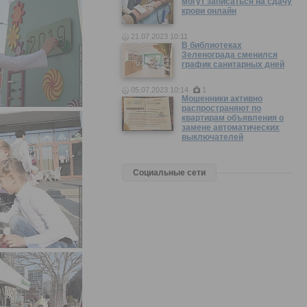
могут записаться на сдачу
крови онлайн
21.07.2023 10:11
В библиотеках
Зеленограда сменился
график санитарных дней
05.07.2023 10:14
1
Мошенники активно
распространяют по
квартирам объявления о
замене автоматических
выключателей
Социальные сети