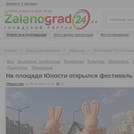
Добавить в закладки
Суббота, 8 августа 2026, 02:48
Новости и публикации
Фото-видео репортажи
Фотопубликации
Главная
Новости и публикации
Общество
На площади Юности откр
Все
Анатомия профессии
Криминал
Культура
Медицина
Транспорт
Экономика
На площади Юности открылся фестиваль
Общество
26.04.2019 11:02
50