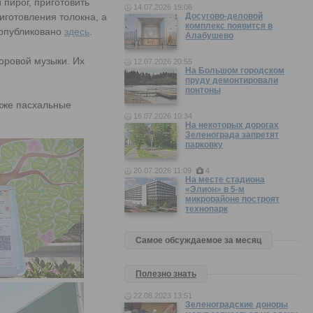
 пирог, приготовить
14.07.2026 19:06
иготовления толокна, а
Досугово-деловой
комплекс появится в
 опубликовано
здесь
.
Алабушево
оровой музыки. Их
12.07.2026 20:55
На Большом городском
пруду демонтировали
понтоны
акже пасхальные
16.07.2026 10:34
На некоторых дорогах
Зеленограда запретят
парковку
20.07.2026 11:09
4
На месте стадиона
«Элион» в 5-м
микрорайоне построят
технопарк
Самое обсуждаемое за месяц
Полезно знать
22.08.2023 13:51
Зеленоградские доноры