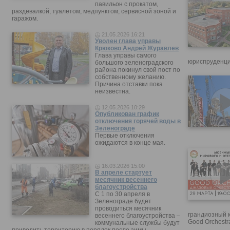
павильон с прокатом,
раздевалкой, туалетом, медпунктом, сервисной зоной и
гаражом.
21.05.2026 16:21
Уволен глава управы
Крюково Андрей Журавлев
Глава управы самого
юриспруденци
большого зеленоградского
района покинул свой пост по
собственному желанию.
Причина отставки пока
неизвестна.
12.05.2026 10:29
Опубликован график
отключения горячей воды в
Зеленограде
Первые отключения
ожидаются в конце мая.
16.03.2026 15:00
В апреле стартует
месячник весеннего
благоустройства
С 1 по 30 апреля в
Зеленограде будет
проводиться месячник
грандиозный 
весеннего благоустройства –
Good Orchestr
коммунальные службы будут