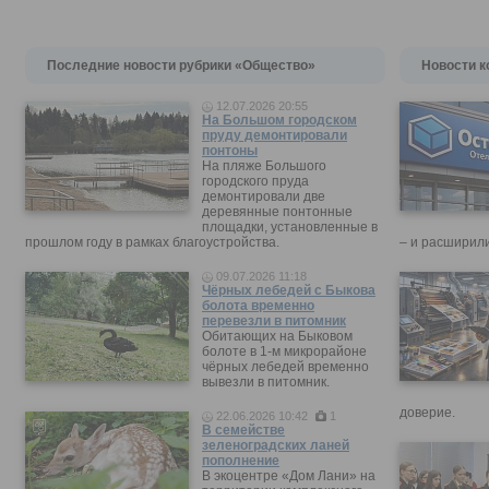
Последние новости рубрики «Общество»
Новости к
12.07.2026 20:55
На Большом городском
пруду демонтировали
понтоны
На пляже Большого
городского пруда
демонтировали две
деревянные понтонные
площадки, установленные в
прошлом году в рамках благоустройства.
– и расширили
09.07.2026 11:18
Чёрных лебедей с Быкова
болота временно
перевезли в питомник
Обитающих на Быковом
болоте в 1-м микрорайоне
чёрных лебедей временно
вывезли в питомник.
доверие.
22.06.2026 10:42
1
В семействе
зеленоградских ланей
пополнение
В экоцентре «Дом Лани» на