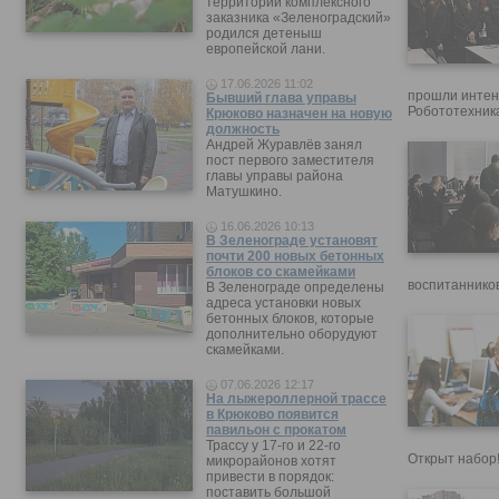
территории комплексного
заказника «Зеленоградский»
родился детеныш
европейской лани.
17.06.2026 11:02
прошли интен
Бывший глава управы
Робототехника
Крюково назначен на новую
должность
Андрей Журавлёв занял
пост первого заместителя
главы управы района
Матушкино.
16.06.2026 10:13
В Зеленограде установят
почти 200 новых бетонных
блоков со скамейками
воспитанников
В Зеленограде определены
адреса установки новых
бетонных блоков, которые
дополнительно оборудуют
скамейками.
07.06.2026 12:17
На лыжероллерной трассе
в Крюково появится
павильон с прокатом
Трассу у 17-го и 22-го
Открыт набор
микрорайонов хотят
привести в порядок:
поставить большой