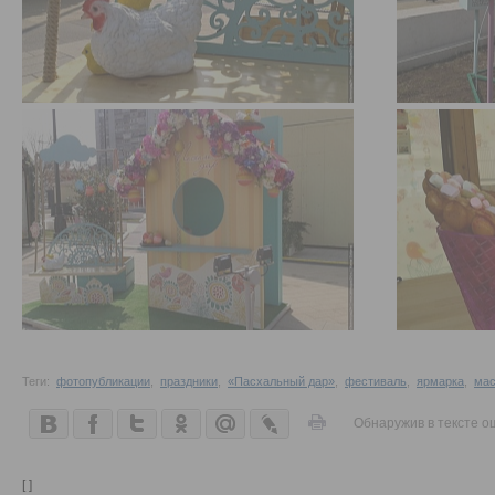
Теги:
фотопубликации
,
праздники
,
«Пасхальный дар»
,
фестиваль
,
ярмарка
,
мас
Обнаружив в тексте о
[ ]