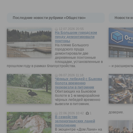
Последние новости рубрики «Общество»
Новости к
12.07.2026 20:55
На Большом городском
пруду демонтировали
понтоны
На пляже Большого
городского пруда
демонтировали две
деревянные понтонные
площадки, установленные в
прошлом году в рамках благоустройства.
– и расширили
09.07.2026 11:18
Чёрных лебедей с Быкова
болота временно
перевезли в питомник
Обитающих на Быковом
болоте в 1-м микрорайоне
чёрных лебедей временно
вывезли в питомник.
доверие.
22.06.2026 10:42
1
В семействе
зеленоградских ланей
пополнение
В экоцентре «Дом Лани» на