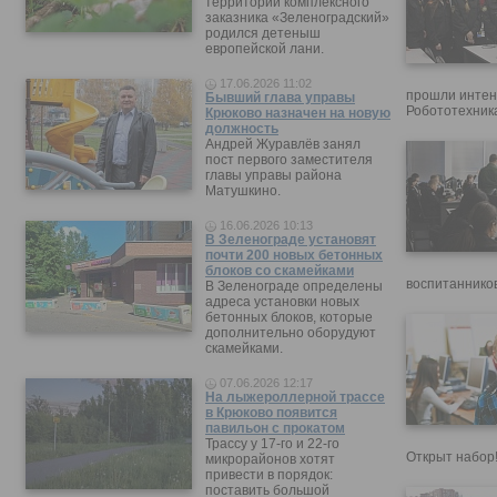
территории комплексного
заказника «Зеленоградский»
родился детеныш
европейской лани.
17.06.2026 11:02
прошли интен
Бывший глава управы
Робототехника
Крюково назначен на новую
должность
Андрей Журавлёв занял
пост первого заместителя
главы управы района
Матушкино.
16.06.2026 10:13
В Зеленограде установят
почти 200 новых бетонных
блоков со скамейками
воспитанников
В Зеленограде определены
адреса установки новых
бетонных блоков, которые
дополнительно оборудуют
скамейками.
07.06.2026 12:17
На лыжероллерной трассе
в Крюково появится
павильон с прокатом
Трассу у 17-го и 22-го
Открыт набор
микрорайонов хотят
привести в порядок:
поставить большой