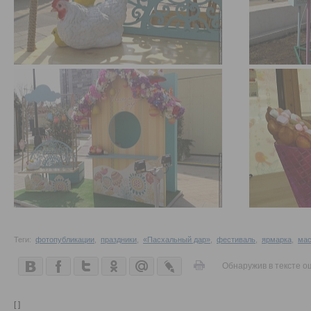
Теги:
фотопубликации
,
праздники
,
«Пасхальный дар»
,
фестиваль
,
ярмарка
,
мас
Обнаружив в тексте о
[ ]