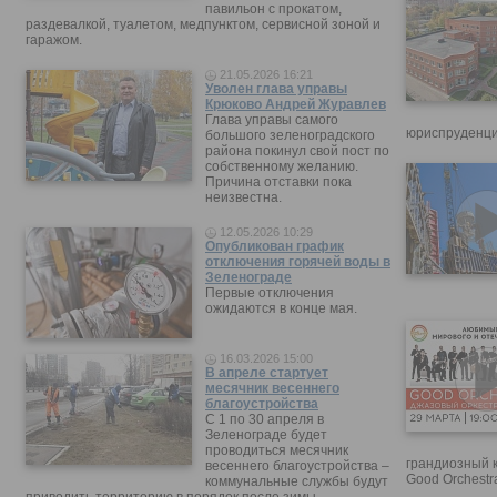
павильон с прокатом,
раздевалкой, туалетом, медпунктом, сервисной зоной и
гаражом.
21.05.2026 16:21
Уволен глава управы
Крюково Андрей Журавлев
Глава управы самого
юриспруденци
большого зеленоградского
района покинул свой пост по
собственному желанию.
Причина отставки пока
неизвестна.
12.05.2026 10:29
Опубликован график
отключения горячей воды в
Зеленограде
Первые отключения
ожидаются в конце мая.
16.03.2026 15:00
В апреле стартует
месячник весеннего
благоустройства
С 1 по 30 апреля в
Зеленограде будет
проводиться месячник
грандиозный 
весеннего благоустройства –
Good Orchestr
коммунальные службы будут