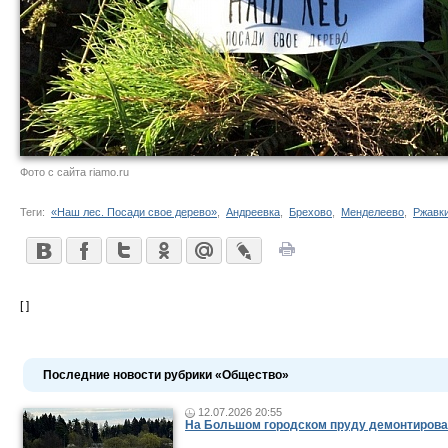
Фото с сайта riamo.ru
Теги:
«Наш лес. Посади свое дерево»
,
Андреевка
,
Брехово
,
Менделеево
,
Ржавк
[ ]
Последние новости рубрики «Общество»
12.07.2026 20:55
На Большом городском пруду демонтирова