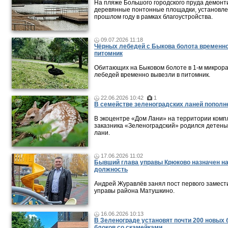
На пляже Большого городского пруда демонт
деревянные понтонные площадки, установле
прошлом году в рамках благоустройства.
09.07.2026 11:18
Чёрных лебедей с Быкова болота временно
питомник
Обитающих на Быковом болоте в 1-м микрор
лебедей временно вывезли в питомник.
22.06.2026 10:42
1
В семействе зеленоградских ланей пополн
В экоцентре «Дом Лани» на территории комп
заказника «Зеленоградский» родился детен
лани.
17.06.2026 11:02
Бывший глава управы Крюково назначен н
должность
Андрей Журавлёв занял пост первого замест
управы района Матушкино.
16.06.2026 10:13
В Зеленограде установят почти 200 новых
блоков со скамейками