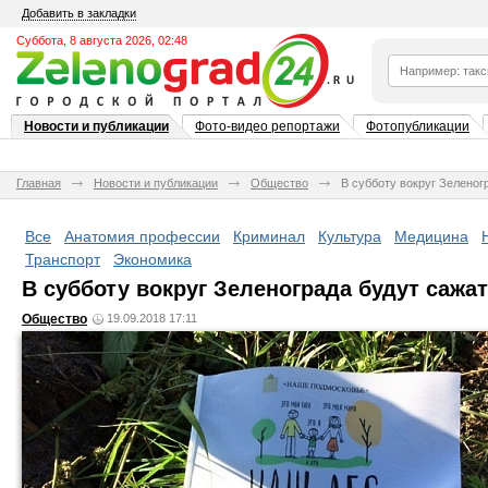
Добавить в закладки
Суббота, 8 августа 2026, 02:48
Новости и публикации
Фото-видео репортажи
Фотопубликации
Главная
Новости и публикации
Общество
В субботу вокруг Зеленог
Все
Анатомия профессии
Криминал
Культура
Медицина
Транспорт
Экономика
В субботу вокруг Зеленограда будут сажа
Общество
19.09.2018 17:11