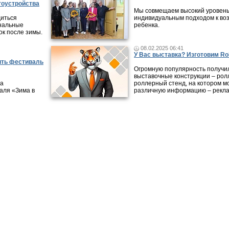
гоустройства
Мы совмещаем высокий уровень
диться
индивидуальным подходом к во
унальные
ребенка.
ок после зимы.
08.02.2025 06:41
У Вас выставка? Изготовим Rol
ить фестиваль
Огромную популярность получи
выставочные конструкции – рол
да
роллерный стенд, на котором м
аля «Зима в
различную информацию – рекла
ликации
|
Городские обзоры
|
Видео-интервью
|
Справочник организаций
|
Карта
|
Раб
Все права на материалы, опубликованные на сайте, охраняют
авторском праве и смежных правах. При любом использовани
обязательна. Редакция не несет ответственности за мнения, 
достоверность информации, содержащейся в рекламных объ