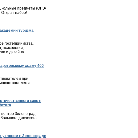
– Школьные предметы (ОГЭ/
. Открыт набор!
академии туризма
е гостеприимства,
, психологии,
ла и дизайна.
ларетовскому храму 400
твователем при
мового комплекса
отечественного кино в
hestra
м центре Зеленоград
 большого джазового
 уклоном в Зеленограде