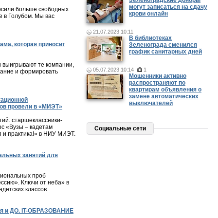
Зеленоградские доноры
могут записаться на сдачу
осили больше свободных
крови онлайн
 в Голубом. Мы вас
21.07.2023 10:11
В библиотеках
ама, которая приносит
Зеленограда сменился
график санитарных дней
и выигрывают те компании,
05.07.2023 10:14
1
мание и формировать
Мошенники активно
распространяют по
квартирам объявления о
замене автоматических
тационной
выключателей
ов провели в «МИЭТ»
ий: старшеклассники-
с «Вузы – кадетам
Социальные сети
я и практика!» в НИУ МИЭТ.
альных занятий для
сиональных проб
ессию». Ключи от неба» в
детских классов.
я и ДО. IT-ОБРАЗОВАНИЕ