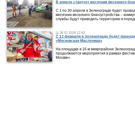
В апреле стартует месячник весеннего бла
С 1 по 30 апреля в Зеленограде будет прово
месячник весеннего благоустройства – комм
службы будут приводить территорию в поряд
26.01.2026 12:42
С 13 февраля в Зеленограде будет проход
«Московская Масленица»
На площадке в 16-м микрорайоне Зеленогра
продолжаются мероприятия в рамках фестив
Москве».
Новости и публикации
|
Фото-видео репортажи
|
Фотопуб
Размещение рекламы
© 2011 — 2026 «
Зеленоград24
»