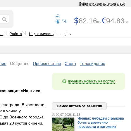
Войти или зарегистрироваться
82.16
94.83
%
65
66
та
Работа
Недвижимость
ещё
ние
Общество
Происшествия
Спорт
Телевидение
добавить новость на портал
кая акция «Наш лес.
енограда. В частности,
Самое читаемое за месяц
ая улица у
09.07.2026 11:18
С до Военного городка.
Чёрных лебедей с Быкова
болота временно
дят 20 кустов сирени.
перевезли в питомник