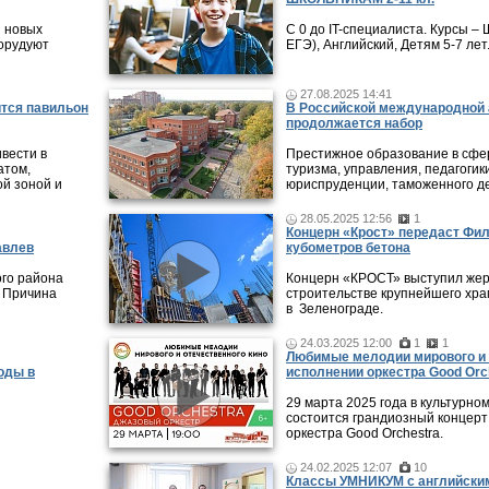
и новых
С 0 до IT-специалиста. Курсы 
борудуют
ЕГЭ), Английский, Детям 5-7 лет
27.08.2025 14:41
ится павильон
В Российской международной 
продолжается набор
ивести в
Престижное образование в сфер
атом,
туризма, управления, педагогики
ой зоной и
юриспруденции, таможенного де
28.05.2025 12:56
1
Концерн «Крост» передаст Фи
авлев
кубометров бетона
ого района
Концерн «КРОСТ» выступил жер
. Причина
строительстве крупнейшего хра
в Зеленограде.
24.03.2025 12:00
1
1
Любимые мелодии мирового и 
оды в
исполнении оркестра Good Orc
29 марта 2025 года в культурно
состоится грандиозный концерт
оркестра Good Orchestra.
24.02.2025 12:07
10
Классы УМНИКУМ с английским