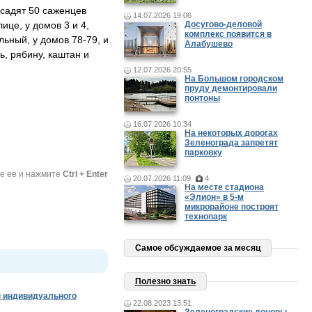
ысадят 50 саженцев
14.07.2026 19:06
ице, у домов 3 и 4,
Досугово-деловой
комплекс появится в
льный, у домов 78-79, и
Алабушево
ь, рябину, каштан и
12.07.2026 20:55
На Большом городском
пруду демонтировали
понтоны
16.07.2026 10:34
На некоторых дорогах
Зеленограда запретят
парковку
те ее и нажмите
Ctrl + Enter
20.07.2026 11:09
4
На месте стадиона
«Элион» в 5-м
микрорайоне построят
технопарк
Самое обсуждаемое за месяц
Полезно знать
 индивидуального
22.08.2023 13:51