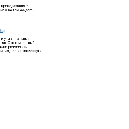
 преподавания с
зможностям каждого
lup
ли универсальные
л ап. Это компактный
ожно разместить
мную, презентационную.
ота
|
Недвижимость
|
Фотогалерея города
|
Консультации
ся в соответствии с законодательством РФ, в том числе об
и материалов сайта, активная ссылка на
zelenograd24.ru
высказанные в комментариях читателей, а также за
явлениях.