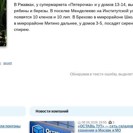
В Ржавках, у супермаркета «Пятерочка» и у домов 13-14, в
рябины и березы. В поселке Менделеево на Институтской ул
появятся 10 кленов и 10 лип. В Брехово в микрорайоне Шко
в микрорайоне Митино дальнее, у домов 3-5, посадят сирен
спирею.
и
,
акция
Обнаружив в тексте ошибку, выдели
Новости компаний
08.06.2026 19:55
3
ли понтоны
«ОСТАВЬ ТУТ» — сеть складов
хранения в Москве и МО