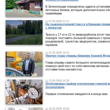
В Зеленограде определены адреса установк
бетонных блоков, которые дополнительно о
скамейками.
07.06.2026 12:17
На лыжероллерной трассе в Крюково появ
с прокатом
Трассу у 17-го и 22-го микрорайонов хотят пр
порядок: поставить большой павильон с прок
раздевалкой, туалетом, медпунктом, сервисн
гаражом.
21.05.2026 16:21
Уволен глава управы Крюково Андрей Жур
Глава управы самого большого зеленоградск
покинул свой пост по собственному желанию
отставки пока неизвестна.
12.05.2026 10:29
Опубликован график отключения горячей в
Зеленограде
Первые отключения ожидаются в конце мая.
16.03.2026 15:00