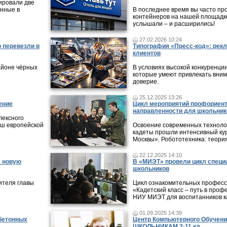
ировали две
нные в
В последнее время вы часто пр
контейнеров на нашей площадке
услышали – и расширились!
27.02.2026 10:24
 перевезли в
Типография «Пресс-код»: рекл
клиентов
айоне чёрных
В условиях высокой конкуренци
которые умеют привлекать вни
доверие.
25.12.2025 13:26
ение
Цикл мероприятий профориен
направленности для школьник
лексного
ыш европейской
Освоение современных технолог
кадеты прошли интенсивный кур
Москвы». Робототехника: теори
22.12.2025 14:10
а новую
В «МИЭТ» провели цикл специ
школьников
ителя главы
Цикл ознакомительных профес
«Кадетский класс – путь в проф
НИУ МИЭТ для воспитанников ка
01.09.2025 14:39
 бетонных
Центр Компьютерного Обучени
ШКОЛЬНИКАМ 2-11 кл.