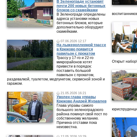
В Зеленограде установят
почти 200 новых бетонных
блоков со скамейками
воспитанников
В Зеленограде определены
адреса установки новых
бетонных блоков, которые
дополнительно оборудуют
скамейками.
07.06.2026 12:17
На лыжероллерной трассе
в Крюково появится
павильон с прокатом
Трассу у 17-го и 22-го
Открыт набор
микрорайонов хотят
привести в порядок:
поставить большой
павильон с прокатом,
раздевалкой, туалетом, медпунктом, сервисной зоной и
гаражом.
21.05.2026 16:21
Уволен глава управы
Крюково Андрей Журавлев
Глава управы самого
юриспруденци
большого зеленоградского
района покинул свой пост по
собственному желанию.
Причина отставки пока
неизвестна.
12.05.2026 10:29