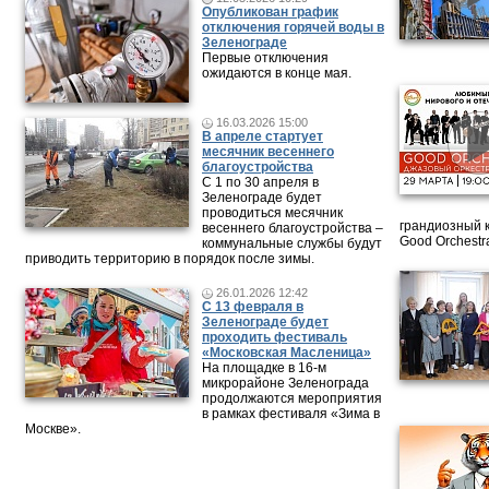
Опубликован график
отключения горячей воды в
Зеленограде
Первые отключения
ожидаются в конце мая.
16.03.2026 15:00
В апреле стартует
месячник весеннего
благоустройства
С 1 по 30 апреля в
Зеленограде будет
проводиться месячник
грандиозный 
весеннего благоустройства –
Good Orchestr
коммунальные службы будут
приводить территорию в порядок после зимы.
26.01.2026 12:42
С 13 февраля в
Зеленограде будет
проходить фестиваль
«Московская Масленица»
На площадке в 16-м
микрорайоне Зеленограда
продолжаются мероприятия
в рамках фестиваля «Зима в
Москве».