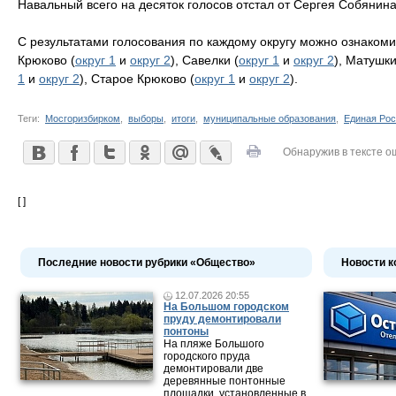
Навальный всего на десяток голосов отстал от Сергея Собянина
С результатами голосования по каждому округу можно ознакоми
Крюково (
округ 1
и
округ 2
), Савелки (
округ 1
и
округ 2
), Матушки
1
и
округ 2
), Старое Крюково (
округ 1
и
округ 2
).
Теги:
Мосгоризбирком
,
выборы
,
итоги
,
муниципальные образования
,
Единая Ро
Обнаружив в тексте о
[ ]
Последние новости рубрики «Общество»
Новости к
12.07.2026 20:55
На Большом городском
пруду демонтировали
понтоны
На пляже Большого
городского пруда
демонтировали две
деревянные понтонные
площадки, установленные в