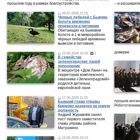
прошлом году в рамках благоустройства.
– и расширили
09.07.2026 11:18
Чёрных лебедей с Быкова
болота временно
перевезли в питомник
Обитающих на Быковом
болоте в 1-м микрорайоне
чёрных лебедей временно
вывезли в питомник.
доверие.
22.06.2026 10:42
1
В семействе
зеленоградских ланей
пополнение
В экоцентре «Дом Лани» на
территории комплексного
заказника «Зеленоградский»
родился детеныш
европейской лани.
17.06.2026 11:02
прошли интен
Бывший глава управы
Робототехника
Крюково назначен на новую
должность
Андрей Журавлёв занял
пост первого заместителя
главы управы района
Матушкино.
16.06.2026 10:13