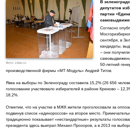
В зеленоград
депутатов из
партии «Едина
самовыдвиже
Согласно опуб
Мосгоризбирко
сентября, в Зе
кандидаты, вы
– они получили
самовыдвиженц
Фото: zelao.ru
50-летний гене
производственной фирмы «МТ-Модуль» Андрей Титов.
Явка на выборы по Зеленограду составила 15,2% (26 656 челове
голосовании участвовало избирателей в районе Крюково – 12,3%
18,2%.
Отметим, что на участке в МЖК жители проголосовали за оппо
подвинув список «единороссов» на второе место. Примечательн
традиционно показывает «нестандартные» результаты голосован
президента здесь выиграл Михаил Прохоров, а в 2013 на выбор