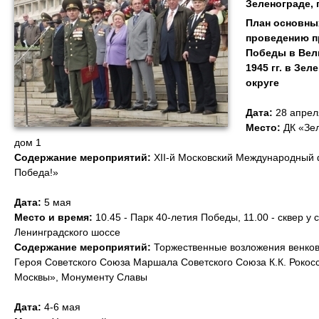
Зеленограде,
План основны
проведению п
Победы в Вел
1945 гг. в Зе
округе
Дата:
28 апрел
Место:
ДК «Зел
дом 1
Содержание мероприятий:
XII-й Московский Международный 
Победа!»
Дата:
5 мая
Место и время:
10.45 - Парк 40-летия Победы, 11.00 - сквер у 
Ленинградского шоссе
Содержание мероприятий:
Торжественные возложения венков 
Героя Советского Союза Маршала Советского Союза К.К. Рокос
Москвы», Монументу Славы
Дата:
4-6 мая