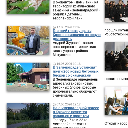
В экоцентре «Дом Лани» на
территории комплексного
заказника «Зеленоградский»
родился детеныш
европейской лани.
17.06.2026 11:02
прошли интен
Бывший глава управы
Робототехника
Крюково назначен на новую
должность
Андрей Журавлёв занял
пост первого заместителя
главы управы района
Матушкино.
16.06.2026 10:13
В Зеленограде установят
почти 200 новых бетонных
блоков со скамейками
воспитанников
В Зеленограде определены
адреса установки новых
бетонных блоков, которые
дополнительно оборудуют
скамейками.
07.06.2026 12:17
На лыжероллерной трассе
в Крюково появится
павильон с прокатом
Трассу у 17-го и 22-го
Открыт набор
микрорайонов хотят