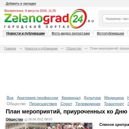
Добавить в закладки
Воскресенье, 9 августа 2026, 11:26
Новости и публикации
Фото-видео репортажи
Фотопубликации
Главная
Новости и публикации
Общество
План мероприятий, приур
Все
Анатомия профессии
Криминал
Культура
Медицина
Общество
Происшествия
Спорт
Телевидение
Транспорт
План мероприятий, приуроченных ко Дню
Общество
26.04.2011 08:53
Список центр