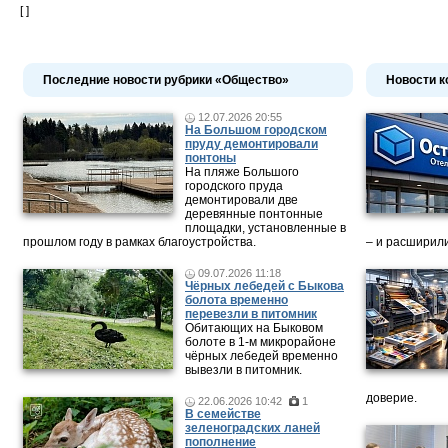
[ ]
Последние новости рубрики «Общество»
Новости к
12.07.2026 20:55
На Большом городском
пруду демонтировали
понтоны
На пляже Большого
городского пруда
демонтировали две
деревянные понтонные
площадки, установленные в
прошлом году в рамках благоустройства.
– и расширили
09.07.2026 11:18
Чёрных лебедей с Быкова
болота временно
перевезли в питомник
Обитающих на Быковом
болоте в 1-м микрорайоне
чёрных лебедей временно
вывезли в питомник.
доверие.
22.06.2026 10:42
1
В семействе
зеленоградских ланей
пополнение