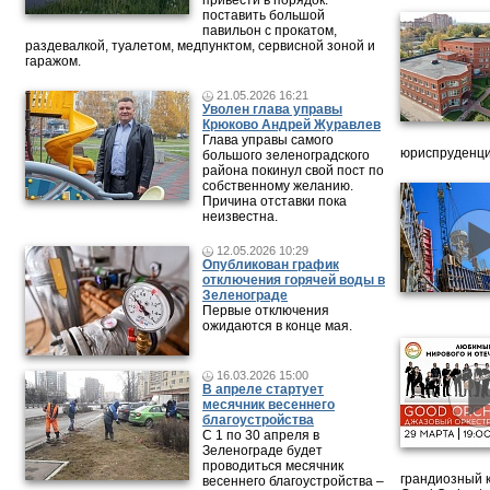
привести в порядок:
поставить большой
павильон с прокатом,
раздевалкой, туалетом, медпунктом, сервисной зоной и
гаражом.
21.05.2026 16:21
Уволен глава управы
Крюково Андрей Журавлев
Глава управы самого
юриспруденци
большого зеленоградского
района покинул свой пост по
собственному желанию.
Причина отставки пока
неизвестна.
12.05.2026 10:29
Опубликован график
отключения горячей воды в
Зеленограде
Первые отключения
ожидаются в конце мая.
16.03.2026 15:00
В апреле стартует
месячник весеннего
благоустройства
С 1 по 30 апреля в
Зеленограде будет
проводиться месячник
грандиозный 
весеннего благоустройства –