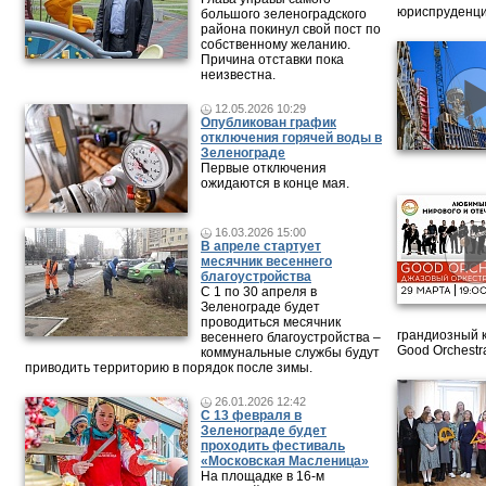
юриспруденци
большого зеленоградского
района покинул свой пост по
собственному желанию.
Причина отставки пока
неизвестна.
12.05.2026 10:29
Опубликован график
отключения горячей воды в
Зеленограде
Первые отключения
ожидаются в конце мая.
16.03.2026 15:00
В апреле стартует
месячник весеннего
благоустройства
С 1 по 30 апреля в
Зеленограде будет
проводиться месячник
грандиозный 
весеннего благоустройства –
Good Orchestr
коммунальные службы будут
приводить территорию в порядок после зимы.
26.01.2026 12:42
С 13 февраля в
Зеленограде будет
проходить фестиваль
«Московская Масленица»
На площадке в 16-м