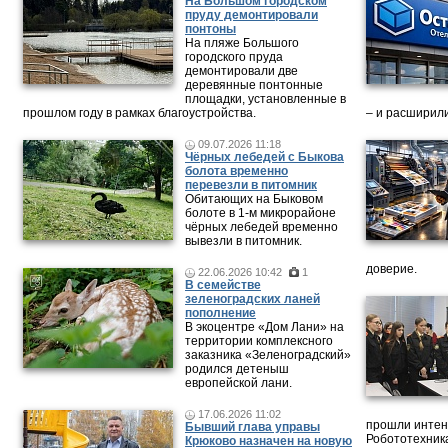
На Большом городском
пруду демонтировали
понтоны
На пляже Большого
городского пруда
демонтировали две
деревянные понтонные
площадки, установленные в
прошлом году в рамках благоустройства.
– и расширили
09.07.2026 11:18
Чёрных лебедей с Быкова
болота временно
перевезли в питомник
Обитающих на Быковом
болоте в 1-м микрорайоне
чёрных лебедей временно
вывезли в питомник.
доверие.
22.06.2026 10:42
1
В семействе
зеленоградских ланей
пополнение
В экоцентре «Дом Лани» на
территории комплексного
заказника «Зеленоградский»
родился детеныш
европейской лани.
17.06.2026 11:02
прошли интен
Бывший глава управы
Робототехника
Крюково назначен на новую