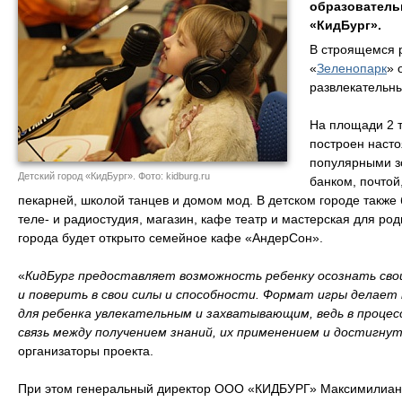
образователь
«КидБург».
В строящемся 
«
Зеленопарк
» 
развлекательны
На площади 2 т
построен наст
популярными з
Детский город «КидБург». Фото: kidburg.ru
банком, почтой
пекарней, школой танцев и домом мод. В детском городе также 
теле- и радиостудия, магазин, кафе театр и мастерская для род
города будет открыто семейное кафе «АндерСон».
«
КидБург предоставляет возможность ребенку осознать сво
и поверить в свои силы и способности. Формат игры делает 
для ребенка увлекательным и захватывающим, ведь в проце
связь между получением знаний, их применением и достигн
организаторы проекта.
При этом генеральный директор ООО «КИДБУРГ» Максимилиан П