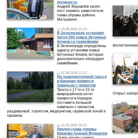
должность
Андрей Журавлёв занял
пост первого заместителя
главы управы района
Матушкино.
16.06.2026 10:13
В Зеленограде установят
почти 200 новых бетонных
блоков со скамейками
воспитанников
В Зеленограде определены
адреса установки новых
бетонных блоков, которые
дополнительно оборудуют
скамейками.
07.06.2026 12:17
На лыжероллерной трассе
в Крюково появится
павильон с прокатом
Трассу у 17-го и 22-го
Открыт набор
микрорайонов хотят
привести в порядок:
поставить большой
павильон с прокатом,
раздевалкой, туалетом, медпунктом, сервисной зоной и
гаражом.
21.05.2026 16:21
Уволен глава управы
Крюково Андрей Журавлев
Глава управы самого