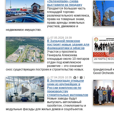
«Зеленопарк» снова
выставили на продажу
Продается большая часть
площадей торгово-
развлекательного комплекса,
права на товарные знаки,
права аренды земельных
участков, движимое и
недвижимое имущество.
07.05.2026 19:39
В Западной промзоне
построят новые здания для
фармацевтики и офисов
Участок у проспекта
Генерала Алексеева
площадью около 10 гектаров
отдан под комплексное
развитие – это означает
снос существующих построек и строительство новых.
грандиозный 
Good Orchestr
27.04.2026 10:35
8
1
В Зеленограде открыли
один из крупнейших в
России комплексов по
производству
строительных материалов
Новые заводы будут
выпускать автоклавный
газобетон, стеклопакеты и
модульные фасады для жилых домов и соцобъектов.