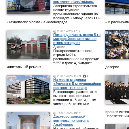
комплекс «СовЭлМаш»
Завершено строительство
нового крупного
промышленного здания на
площадке «Алабушево» ОЭЗ
«Технополис Москва» в Зеленограде.
– и расширили
23.07.2026 17:36
Пожарную часть около 5-го
микрорайона капитально
отремонтируют
Здание
Пожарноспасательного
отряда №214,
расположенное на проезде
5253 в доме 4, ожидает
капитальный ремонт.
доверие.
20.07.2026 11:09
4
На месте стадиона
«Элион» в 5-м микрорайоне
построят технопарк
В технопарке разместятся
высокотехнологичные
компании в области, в том
числе, робототехники.
прошли интен
14.07.2026 19:06
Робототехника
Досугово-деловой
комплекс появится в
Алабушево
На площадке «Алабушево»