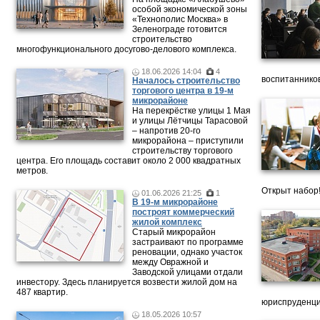
особой экономической зоны
«Технополис Москва» в
Зеленограде готовится
строительство
многофункционального досугово-делового комплекса.
18.06.2026 14:04
4
воспитанников
Началось строительство
торгового центра в 19-м
микрорайоне
На перекрёстке улицы 1 Мая
и улицы Лётчицы Тарасовой
– напротив 20‑го
микрорайона – приступили
строительству торгового
центра. Его площадь составит около 2 000 квадратных
метров.
Открыт набор
01.06.2026 21:25
1
В 19-м микрорайоне
построят коммерческий
жилой комплекс
Старый микрорайон
застраивают по программе
реновации, однако участок
между Овражной и
Заводской улицами отдали
инвестору. Здесь планируется возвести жилой дом на
487 квартир.
юриспруденци
18.05.2026 10:57