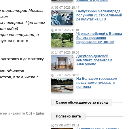
06.07.2026 10:44
ию территории Москвы
Выпускники Зеленограда
получили 71 стобалльный
ском
результат на ЕГЭ
ых построек. При этом
яют собой
09.07.2026 11:18
Чёрных лебедей с Быкова
щие конструкции, и
болота временно
руется в тексте
перевезли в питомник
14.07.2026 19:06
Досугово-деловой
одготовка к демонтажу.
комплекс появится в
Алабушево
нии объектов
12.07.2026 20:55
тков, в том числе с
На Большом городском
пруду демонтировали
понтоны
Самое обсуждаемое за месяц
те ее и нажмите
Ctrl + Enter
Полезно знать
22.08.2023 13:51