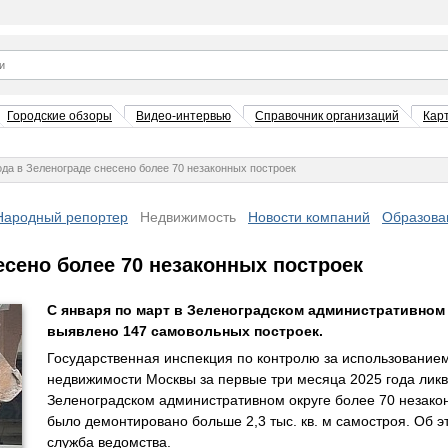
Городские обзоры
Видео-интервью
Справочник организаций
Кар
ода в Зеленограде снесено более 70 незаконных построек
Народный репортер
Недвижимость
Новости компаний
Образова
есено более 70 незаконных построек
С января по март в Зеленоградском административном
выявлено 147 самовольных построек.
Государственная инспекция по контролю за использование
недвижимости Москвы за первые три месяца 2025 года лик
Зеленоградском административном округе более 70 незакон
было демонтировано больше 2,3 тыс. кв. м самостроя. Об 
служба ведомства.