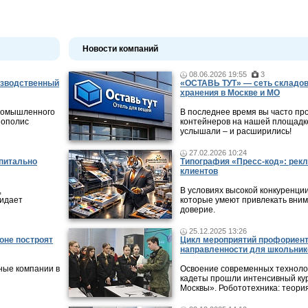
Новости компаний
08.06.2026 19:55
3
изводственный
«ОСТАВЬ ТУТ» — сеть складов
хранения в Москве и МО
промышленного
В последнее время вы часто пр
нополис
контейнеров на нашей площадке
услышали – и расширились!
27.02.2026 10:24
апитально
Типография «Пресс-код»: рекл
клиентов
,
В условиях высокой конкуренци
жидает
которые умеют привлекать вни
доверие.
25.12.2025 13:26
оне построят
Цикл мероприятий профориен
направленности для школьник
ные компании в
Освоение современных технолог
кадеты прошли интенсивный кур
Москвы». Робототехника: теори