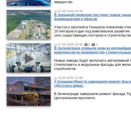
имущество.
07.05.2026 19:39
В Западной промзоне построят новые здан
фармацевтики и офисов
Участок у проспекта Генерала Алексеева пл
10 гектаров отдан под комплексное развитие 
снос существующих построек и строительств
27.04.2026 10:35
8
1
В Зеленограде открыли один из крупнейши
комплексов по производству строительны
Новые заводы будут выпускать автоклавный 
стеклопакеты и модульные фасады для жилы
соцобъектов.
23.04.2026 13:48
У площади Юности завершили ремонт фас
«Детского мира»
В Зеленограде завершили ремонт фасада ТЦ
Центральном проспекте.