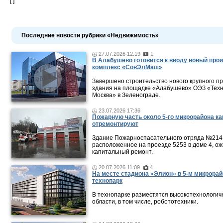
[ ]
Последние новости рубрики «Недвижимость»
27.07.2026 12:19
1
В Алабушево готовится к вводу новый про
комплекс «СовЭлМаш»
Завершено строительство нового крупного 
здания на площадке «Алабушево» ОЭЗ «Тех
Москва» в Зеленограде.
23.07.2026 17:36
Пожарную часть около 5-го микрорайона к
отремонтируют
Здание Пожарноспасательного отряда №214
расположенное на проезде 5253 в доме 4, о
капитальный ремонт.
20.07.2026 11:09
4
На месте стадиона «Элион» в 5-м микрорай
технопарк
В технопарке разместятся высокотехнологич
области, в том числе, робототехники.