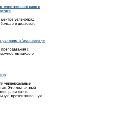
отечественного кино в
hestra
м центре Зеленоград
 большого джазового
 уклоном в Зеленограде
 преподавания с
зможностям каждого
lup
ли универсальные
л ап. Это компактный
ожно разместить
мную, презентационную.