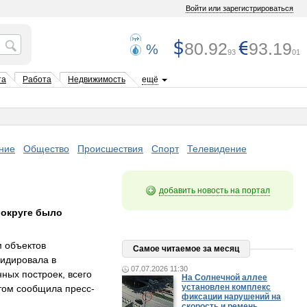
Войти или зарегистрироваться
80.92
93.19
%
93
01
та
Работа
Недвижимость
ещё
ние
Общество
Происшествия
Спорт
Телевидение
добавить новость на портал
 округе было
м объектов
Самое читаемое за месяц
видировала в
07.07.2026 11:30
ных построек, всего
На Солнечной аллее
установлен комплекс
этом сообщила пресс-
фиксации нарушений на
скорость и ремень