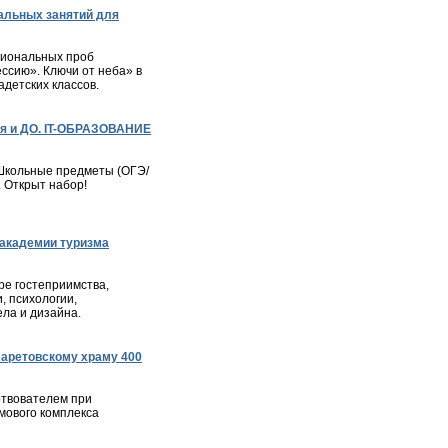
альных занятий для
сиональных проб
ессию». Ключи от неба» в
детских классов.
я и ДО. IT-ОБРАЗОВАНИЕ
– Школьные предметы (ОГЭ/
. Открыт набор!
академии туризма
е гостеприимства,
, психологии,
ла и дизайна.
ларетовскому храму 400
твователем при
мового комплекса