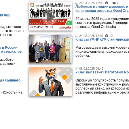
24.03.2025 12:00
1
1
Любимые мелодии мирового и 
исполнении оркестра Good Orc
ия для
29 марта 2025 года в культурно
состоится грандиозный концерт
ощадью около
оркестра Good Orchestra.
– это означает
о новых.
24.02.2025 12:07
10
Классы УМНИКУМ с английским
х в России
Мы совмещаем высокий уровень
х материалов
индивидуальным подходом к во
ребенка.
газобетон,
х домов и
08.02.2025 06:41
У Вас выставка? Изготовим Rol
ада бывшего
Огромную популярность получи
выставочные конструкции – рол
роллерный стенд, на котором м
 «Юность» на
различную информацию – рекла