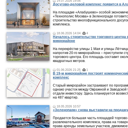
14.07.2026 19:06
Досугово-деловой комплекс появится в А
На площадке «Алабушево» особой экономиче
«Технополис Москва» в Зеленограде готовит
строительство многофункционального досуго
комплекса.
18.06.2026 14:04
4
Началось строительство торгового центра 
микрорайоне
На перекрёстке улицы 1 Мая и улицы Лётчиц
напротив 20‑го микрорайона – приступили ст
торгового центра. Его площадь составит окол
квадратных метров.
01.06.2026 21:25
1
В 19-м микрорайоне построят коммерчески
комплекс
Старый микрорайон застраивают по програм
однако участок между Овражной и Заводской
отдали инвестору. Здесь планируется возвес
на 487 квартир.
18.05.2026 10:57
«Зеленопарк» снова выставили на продаж
Продается большая часть площадей торгово
развлекательного комплекса, права на товар
права аренды земельных участков, движимое