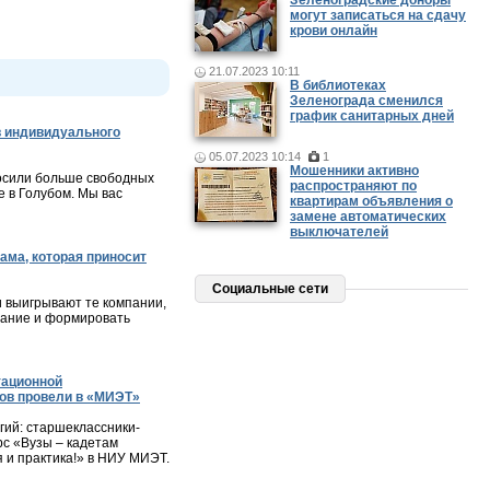
Зеленоградские доноры
могут записаться на сдачу
крови онлайн
21.07.2023 10:11
В библиотеках
Зеленограда сменился
график санитарных дней
 индивидуального
05.07.2023 10:14
1
Мошенники активно
осили больше свободных
распространяют по
 в Голубом. Мы вас
квартирам объявления о
замене автоматических
выключателей
ама, которая приносит
Социальные сети
и выигрывают те компании,
мание и формировать
тационной
ов провели в «МИЭТ»
ий: старшеклассники-
с «Вузы – кадетам
я и практика!» в НИУ МИЭТ.