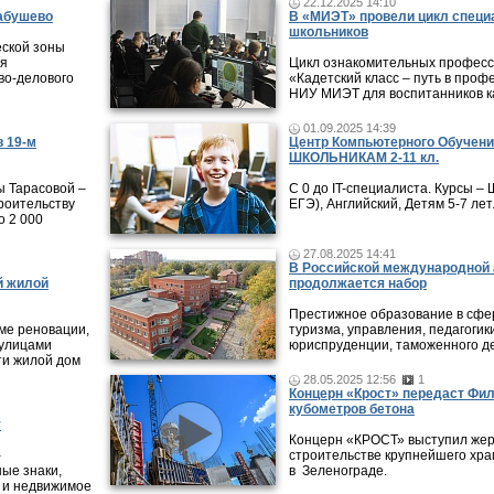
22.12.2025 14:10
лабушево
В «МИЭТ» провели цикл специ
школьников
ской зоны
ся
Цикл ознакомительных профес
во-делового
«Кадетский класс – путь в проф
НИУ МИЭТ для воспитанников ка
01.09.2025 14:39
в 19-м
Центр Компьютерного Обучени
ШКОЛЬНИКАМ 2-11 кл.
ы Тарасовой –
С 0 до IT-специалиста. Курсы 
роительству
ЕГЭ), Английский, Детям 5-7 лет
о 2 000
27.08.2025 14:41
В Российской международной 
й жилой
продолжается набор
Престижное образование в сфер
ме реновации,
туризма, управления, педагогики
 улицами
юриспруденции, таможенного де
ти жилой дом
28.05.2025 12:56
1
Концерн «Крост» передаст Фи
кубометров бетона
у
Концерн «КРОСТ» выступил жер
-
строительстве крупнейшего хра
ные знаки,
в Зеленограде.
 и недвижимое