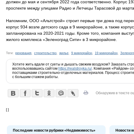
должен до мая и сентября 2022 года соответственно. Корпус 19
проспекте между улицами Радио и Летчицы Тарасовой до марта
Напомним, ООО «Альтстрой» строит первые три дома под пере
корпус 934 возле детского сада в 9 микрорайоне, а также корпу
запланирована на 2020-2021 годы. Кроме того, компания выст
жилого комплекса «Зеленоград Сити» в 3 микрорайоне.
Теги:
реновация
,
строительство
,
жилье
,
9 микрорайон
,
19 микрорайон
,
Зеленог
Хотите жить вдали от суеты и дышать свежим воздухом? Заказать стр
воспользовавшись сайтом
https://realstroyka.ru/
. Компания «Райдом» со
поставщиками строительно-отделочных материалов. Процесс строит
с большим стажем работы.
Обнаружив в тексте о
[ ]
Последние новости рубрики «Недвижимость»
Новости к