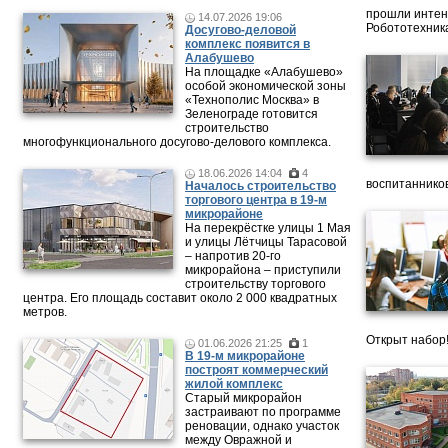
прошли интен
14.07.2026 19:06
Робототехника
Досугово-деловой
комплекс появится в
Алабушево
На площадке «Алабушево»
особой экономической зоны
«Технополис Москва» в
Зеленограде готовится
строительство
многофункционального досугово-делового комплекса.
18.06.2026 14:04
4
воспитанников
Началось строительство
торгового центра в 19-м
микрорайоне
На перекрёстке улицы 1 Мая
и улицы Лётчицы Тарасовой
– напротив 20‑го
микрорайона – приступили
строительству торгового
центра. Его площадь составит около 2 000 квадратных
метров.
Открыт набор
01.06.2026 21:25
1
В 19-м микрорайоне
построят коммерческий
жилой комплекс
Старый микрорайон
застраивают по программе
реновации, однако участок
между Овражной и