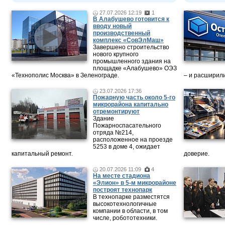
27.07.2026 12:19
1
В Алабушево готовится к
вводу новый
производственный
комплекс «СовЭлМаш»
Завершено строительство
нового крупного
промышленного здания на
площадке «Алабушево» ОЭЗ
«Технополис Москва» в Зеленограде.
– и расширили
23.07.2026 17:36
Пожарную часть около 5-го
микрорайона капитально
отремонтируют
Здание
Пожарноспасательного
отряда №214,
расположенное на проезде
5253 в доме 4, ожидает
капитальный ремонт.
доверие.
20.07.2026 11:09
4
На месте стадиона
«Элион» в 5-м микрорайоне
построят технопарк
В технопарке разместятся
высокотехнологичные
компании в области, в том
числе, робототехники.