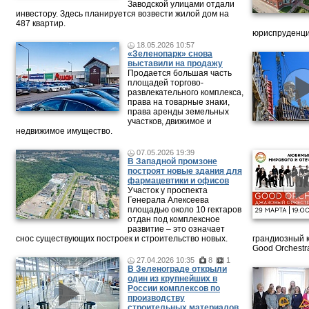
Заводской улицами отдали
инвестору. Здесь планируется возвести жилой дом на
487 квартир.
юриспруденци
18.05.2026 10:57
«Зеленопарк» снова
выставили на продажу
Продается большая часть
площадей торгово-
развлекательного комплекса,
права на товарные знаки,
права аренды земельных
участков, движимое и
недвижимое имущество.
07.05.2026 19:39
В Западной промзоне
построят новые здания для
фармацевтики и офисов
Участок у проспекта
Генерала Алексеева
площадью около 10 гектаров
отдан под комплексное
развитие – это означает
снос существующих построек и строительство новых.
грандиозный 
Good Orchestr
27.04.2026 10:35
8
1
В Зеленограде открыли
один из крупнейших в
России комплексов по
производству
строительных материалов