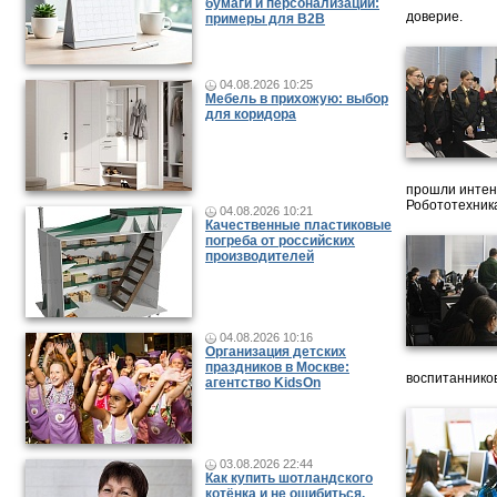
бумаги и персонализации:
доверие.
примеры для B2B
04.08.2026 10:25
Мебель в прихожую: выбор
для коридора
прошли интен
Робототехника
04.08.2026 10:21
Качественные пластиковые
погреба от российских
производителей
04.08.2026 10:16
Организация детских
праздников в Москве:
воспитанников
агентство KidsOn
03.08.2026 22:44
Как купить шотландского
котёнка и не ошибиться.