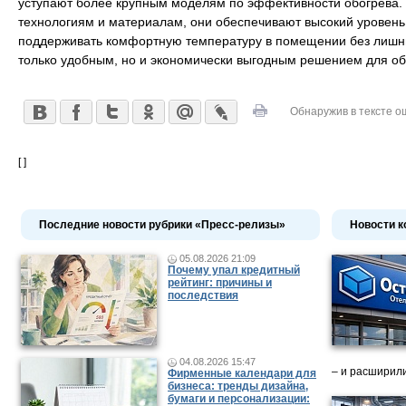
уступают более крупным моделям по эффективности обогрева
технологиям и материалам, они обеспечивают высокий уровень 
поддерживать комфортную температуру в помещении без лишних
только удобным, но и экономически выгодным решением для об
Обнаружив в тексте о
[ ]
Последние новости рубрики «Пресс-релизы»
Новости к
05.08.2026 21:09
Почему упал кредитный
рейтинг: причины и
последствия
04.08.2026 15:47
– и расширили
Фирменные календари для
бизнеса: тренды дизайна,
бумаги и персонализации: