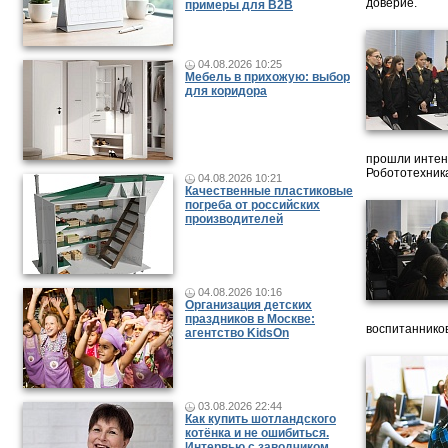
доверие.
примеры для B2B
04.08.2026 10:25
Мебель в прихожую: выбор
для коридора
прошли интен
Робототехника
04.08.2026 10:21
Качественные пластиковые
погреба от российских
производителей
04.08.2026 10:16
Организация детских
праздников в Москве:
воспитанников
агентство KidsOn
03.08.2026 22:44
Как купить шотландского
котёнка и не ошибиться.
Интервью с заводчиком