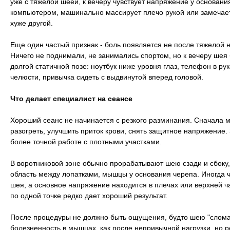
уже с тяжелой шеей, к вечеру чувствует напряжение у основания
компьютером, машинально массирует плечо рукой или замечает,
хуже другой.
Еще один частый признак - боль появляется не после тяжелой н
Ничего не поднимали, не занимались спортом, но к вечеру шея 
долгой статичной позе: ноутбук ниже уровня глаз, телефон в ру
челюсти, привычка сидеть с выдвинутой вперед головой.
Что делает специалист на сеансе
Хороший сеанс не начинается с резкого разминания. Сначала 
разогреть, улучшить приток крови, снять защитное напряжение.
более точной работе с плотными участками.
В воротниковой зоне обычно прорабатывают шею сзади и сбоку,
область между лопатками, мышцы у основания черепа. Иногда че
шея, а основное напряжение находится в плечах или верхней ч
по одной точке редко дает хороший результат.
После процедуры не должно быть ощущения, будто шею "слома
болезненность в мышцах, как после непривычной нагрузки, но р