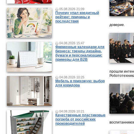
05.08.2026 21:09
Почему упал кредитный
рейтинг: причины и
последствия
доверие.
04.08.2026 15:47
Фирменные календари для
бизнеса: тренды дизайна,
бумаги и персонализации:
примеры для B2B
прошли интен
Робототехника
04.08.2026 10:25
Мебель в прихожую: выбор
для коридора
04.08.2026 10:21
Качественные пластиковые
погреба от российских
воспитанников
производителей