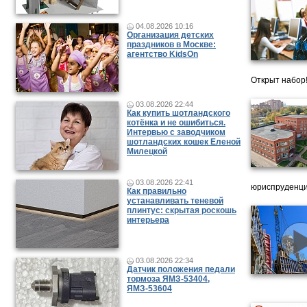
04.08.2026 10:16
Организация детских
праздников в Москве:
агентство KidsOn
Открыт набор
03.08.2026 22:44
Как купить шотландского
котёнка и не ошибиться.
Интервью с заводчиком
шотландских кошек Еленой
Милецкой
03.08.2026 22:41
юриспруденци
Как правильно
устанавливать теневой
плинтус: скрытая роскошь
интерьера
03.08.2026 22:34
Датчик положения педали
тормоза ЯМЗ-53404,
ЯМЗ-53604