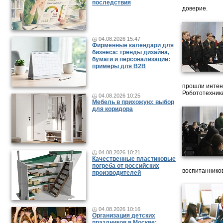
последствия
доверие.
04.08.2026 15:47
Фирменные календари для
бизнеса: тренды дизайна,
бумаги и персонализации:
примеры для B2B
прошли интен
Робототехника
04.08.2026 10:25
Мебель в прихожую: выбор
для коридора
04.08.2026 10:21
Качественные пластиковые
погреба от российских
воспитанников
производителей
04.08.2026 10:16
Организация детских
праздников в Москве: