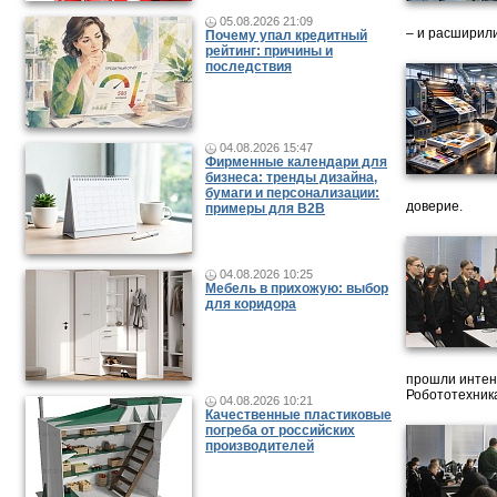
05.08.2026 21:09
– и расширили
Почему упал кредитный
рейтинг: причины и
последствия
04.08.2026 15:47
Фирменные календари для
бизнеса: тренды дизайна,
бумаги и персонализации:
доверие.
примеры для B2B
04.08.2026 10:25
Мебель в прихожую: выбор
для коридора
прошли интен
Робототехника
04.08.2026 10:21
Качественные пластиковые
погреба от российских
производителей