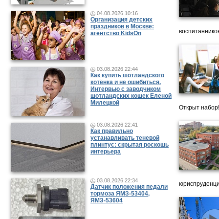
04.08.2026 10:16
Организация детских
праздников в Москве:
воспитанников
агентство KidsOn
03.08.2026 22:44
Как купить шотландского
котёнка и не ошибиться.
Интервью с заводчиком
шотландских кошек Еленой
Милецкой
Открыт набор
03.08.2026 22:41
Как правильно
устанавливать теневой
плинтус: скрытая роскошь
интерьера
03.08.2026 22:34
юриспруденци
Датчик положения педали
тормоза ЯМЗ-53404,
ЯМЗ-53604