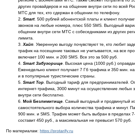
регионе с абонентами МТС. Также сможет потратить по 3
других провайдеров и на общение внутри сети по всей Ро
МТС для тех, кто сдержан в общении по телефону.
Smart
.
500 рублей абонентской платы и клиент получает
звонков на любые номера, плюс 550 SMS. Выгодный вариан
общении внутри сети МТС с собеседниками из других рег
лимита.
Хайп
.
Уверенную выгоду почувствуют те, кто любит зад
трафик на посещение таковых не учитывается, на все про
включает 100 мин. и 200 SMS. Все это за 500 руб.
Smart Забугорище
. Высокая цена (1000 руб.) оправд
Еженедельно клиент получает 7 Гб трафика и 350 мин. н
и в популярные туристические страны.
Smart Top
. Выгодный тариф для предпринимателей. Оп
интернет-трафика, 3000 минут на осуществление любых 
внутри сети бесплатно.
Мой Безлимитище
. Самый выгодный и продвинутый из
самостоятельного выбора количества трафика и минут. Па
900 мин. и SMS. Трафик может быть выбран в пределах 7
составит 450 руб., а максимальная не превысит 570 руб.
По материалам:
https://protarify.ru