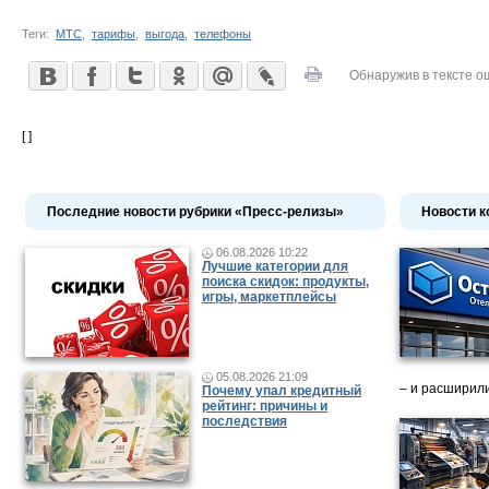
Теги:
МТС
,
тарифы
,
выгода
,
телефоны
Обнаружив в тексте о
[ ]
Последние новости рубрики «Пресс-релизы»
Новости к
06.08.2026 10:22
Лучшие категории для
поиска скидок: продукты,
игры, маркетплейсы
05.08.2026 21:09
– и расширили
Почему упал кредитный
рейтинг: причины и
последствия