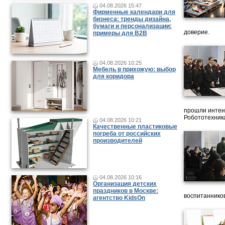
04.08.2026 15:47
Фирменные календари для
бизнеса: тренды дизайна,
бумаги и персонализации:
доверие.
примеры для B2B
04.08.2026 10:25
Мебель в прихожую: выбор
для коридора
прошли интен
Робототехника
04.08.2026 10:21
Качественные пластиковые
погреба от российских
производителей
04.08.2026 10:16
Организация детских
праздников в Москве:
воспитанников
агентство KidsOn