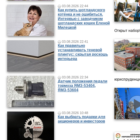
03.08.2026 22:44
Как купить шотландского
котёнка и не ошибиться.
Интервью с заводчиком
шотландских кошек Еленой
Милецкой
Открыт набор
03.08.2026 22:41
Как правильно
устанавливать теневой
плинтус: скрытая роскошь
интерьера
03.08.2026 22:34
юриспруденци
Датчик положения педали
тормоза ЯМЗ-53404,
ЯМЗ-53604
03.08.2026 10:48
Как выбрать подарки для
акционеров и инвесторов