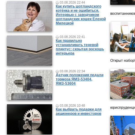
03.08.2026 22:44
Как купить шотландского
котёнка и не ошибиться.
воспитанников
Интервью с заводчиком
шотландских кошек Еленой
Милецкой
03.08.2026 22:41
Как правильно
устанавливать теневой
плинтус: скрытая роскошь
интерьера
Открыт набор
03.08.2026 22:34
Датчик положения педали
тормоза ЯМЗ-53404,
ЯМЗ-53604
03.08.2026 10:48
юриспруденци
Как выбрать подарки для
акционеров и инвесторов