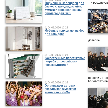
04.08.2026 15:47
– и расширили
Фирменные календари для
бизнеса: тренды дизайна,
бумаги и персонализации:
примеры для B2B
04.08.2026 10:25
Мебель в прихожую: выбор
для коридора
доверие.
04.08.2026 10:21
Качественные пластиковые
погреба от российских
производителей
прошли интен
Робототехника
04.08.2026 10:16
Организация детских
праздников в Москве:
агентство KidsOn