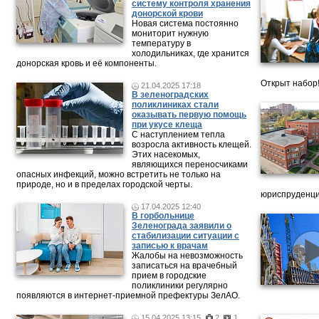
систему контроля хранения
донорской крови
Новая система постоянно
мониторит нужную
температуру в
холодильниках, где хранится
донорская кровь и её компоненты.
Открыт набор
21.04.2025 17:18
В зеленоградских
поликлиниках стали
оказывать первую помощь
при укусе клеща
С наступлением тепла
возросла активность клещей.
Этих насекомых,
являющихся переносчиками
опасных инфекций, можно встретить не только на
природе, но и в пределах городской черты.
юриспруденци
17.04.2025 12:40
В горбольнице
Зеленограда заявили о
стабилизации ситуации с
записью к врачам
Жалобы на невозможность
записаться на врачебный
прием в городские
поликлиники регулярно
появляются в интернет-приемной префектуры ЗелАО.
15.04.2025 13:15
2
1