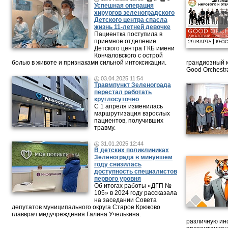
Успешная операция
хирургов зеленоградского
Детского центра спасла
жизнь 11-летней девочке
Пациентка поступила в
приёмное отделение
Детского центра ГКБ имени
Кончаловского с острой
болью в животе и признаками сильной интоксикации.
грандиозный 
Good Orchestr
03.04.2025 11:54
Травмпункт Зеленограда
перестал работать
круглосуточно
С 1 апреля изменилась
маршрутизация взрослых
пациентов, получивших
травму.
31.01.2025 12:44
В детских поликлиниках
Зеленограда в минувшем
году снизилась
доступность специалистов
первого уровня
Об итогах работы «ДГП №
105» в 2024 году рассказала
на заседании Совета
депутатов муниципального округа Старое Крюково
главврач медучреждения Галина Учелькина.
различную ин