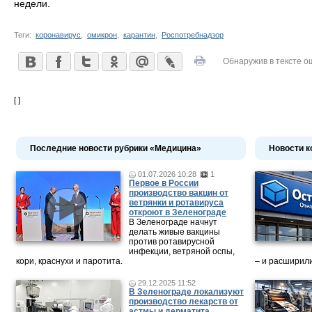
недели.
Теги:
коронавирус
,
омикрон
,
карантин
,
Роспотребнадзор
Обнаружив в тексте о
[ ]
Последние новости рубрики «Медицина»
Новости к
01.07.2026 10:28
1
Первое в России
производство вакцин от
ветрянки и ротавируса
откроют в Зеленограде
В Зеленограде начнут
делать живые вакцины
против ротавирусной
инфекции, ветряной оспы,
кори, краснухи и паротита.
– и расширили
29.12.2025 11:52
В Зеленограде локализуют
производство лекарств от
астмы и дерматита