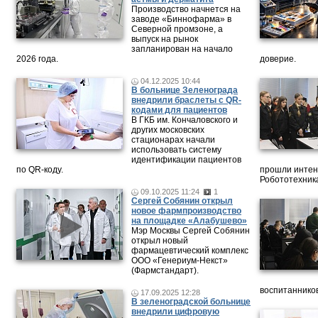
Производство начнется на
заводе «Биннофарма» в
Северной промзоне, а
выпуск на рынок
запланирован на начало
2026 года.
доверие.
04.12.2025 10:44
В больнице Зеленограда
внедрили браслеты с QR-
кодами для пациентов
В ГКБ им. Кончаловского и
других московских
стационарах начали
использовать систему
идентификации пациентов
по QR-коду.
прошли интен
Робототехника
09.10.2025 11:24
1
Сергей Собянин открыл
новое фармпроизводство
на площадке «Алабушево»
Мэр Москвы Сергей Собянин
открыл новый
фармацевтический комплекс
ООО «Генериум-Некст»
(Фармстандарт).
воспитанников
17.09.2025 12:28
В зеленоградской больнице
внедрили цифровую