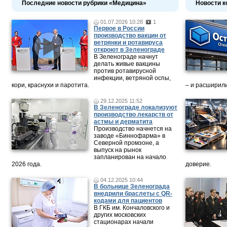
Последние новости рубрики «Медицина»
Новости к
01.07.2026 10:28
1
Первое в России
производство вакцин от
ветрянки и ротавируса
откроют в Зеленограде
В Зеленограде начнут
делать живые вакцины
против ротавирусной
инфекции, ветряной оспы,
кори, краснухи и паротита.
– и расширили
29.12.2025 11:52
В Зеленограде локализуют
производство лекарств от
астмы и дерматита
Производство начнется на
заводе «Биннофарма» в
Северной промзоне, а
выпуск на рынок
запланирован на начало
2026 года.
доверие.
04.12.2025 10:44
В больнице Зеленограда
внедрили браслеты с QR-
кодами для пациентов
В ГКБ им. Кончаловского и
других московских
стационарах начали