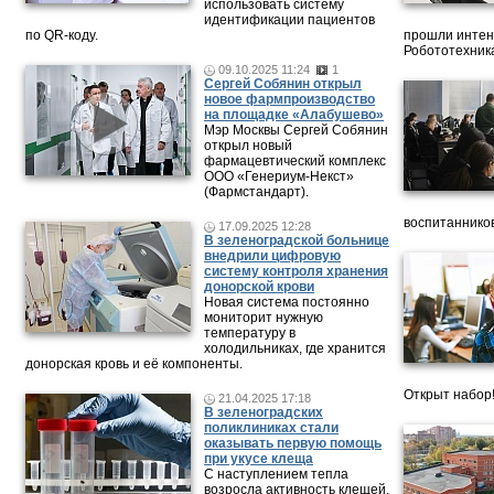
использовать систему
идентификации пациентов
по QR-коду.
прошли интен
Робототехника
09.10.2025 11:24
1
Сергей Собянин открыл
новое фармпроизводство
на площадке «Алабушево»
Мэр Москвы Сергей Собянин
открыл новый
фармацевтический комплекс
ООО «Генериум-Некст»
(Фармстандарт).
воспитанников
17.09.2025 12:28
В зеленоградской больнице
внедрили цифровую
систему контроля хранения
донорской крови
Новая система постоянно
мониторит нужную
температуру в
холодильниках, где хранится
донорская кровь и её компоненты.
Открыт набор
21.04.2025 17:18
В зеленоградских
поликлиниках стали
оказывать первую помощь
при укусе клеща
С наступлением тепла
возросла активность клещей.