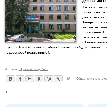
для вас месте
Как нам стало 
поликлиник Зе
деятельности.
Теперь обратит
вас месте стан
Единственной 
терапевты стан
ой поликлиники
строящейся в 20-м микрорайоне поликлинике будут принимать о
подростковой поликлиникой.
Источник:
http://www.uslugu4u.ru
Обнаружив в тексте о
[ ]