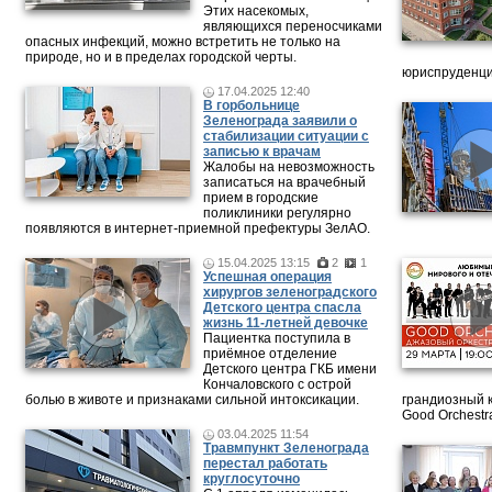
Этих насекомых,
являющихся переносчиками
опасных инфекций, можно встретить не только на
природе, но и в пределах городской черты.
юриспруденци
17.04.2025 12:40
В горбольнице
Зеленограда заявили о
стабилизации ситуации с
записью к врачам
Жалобы на невозможность
записаться на врачебный
прием в городские
поликлиники регулярно
появляются в интернет-приемной префектуры ЗелАО.
15.04.2025 13:15
2
1
Успешная операция
хирургов зеленоградского
Детского центра спасла
жизнь 11-летней девочке
Пациентка поступила в
приёмное отделение
Детского центра ГКБ имени
Кончаловского с острой
болью в животе и признаками сильной интоксикации.
грандиозный 
Good Orchestr
03.04.2025 11:54
Травмпункт Зеленограда
перестал работать
круглосуточно