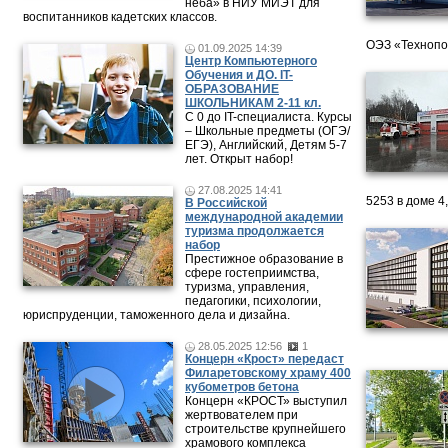
неба» в НИУ МИЭТ для
воспитанников кадетских классов.
ОЭЗ «Технопо
01.09.2025 14:39
Центр Компьютерного
Обучения и ДО. IT-
ОБРАЗОВАНИЕ
ШКОЛЬНИКАМ 2-11 кл.
С 0 до IT-специалиста. Курсы
– Школьные предметы (ОГЭ/
ЕГЭ), Английский, Детям 5-7
лет. Открыт набор!
27.08.2025 14:41
5253 в доме 4
В Российской
международной академии
туризма продолжается
набор
Престижное образование в
сфере гостеприимства,
туризма, управления,
педагогики, психологии,
юриспруденции, таможенного дела и дизайна.
28.05.2025 12:56
1
Концерн «Крост» передаст
Филаретовскому храму 400
кубометров бетона
Концерн «КРОСТ» выступил
жертвователем при
строительстве крупнейшего
храмового комплекса