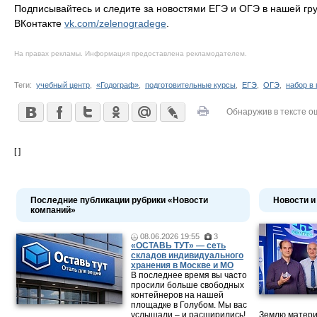
Подписывайтесь и следите за новостями ЕГЭ и ОГЭ в нашей гр
ВКонтакте
vk.com/zelenogradege
.
На правах рекламы. Информация предоставлена рекламодателем.
Теги:
учебный центр
,
«Годограф»
,
подготовительные курсы
,
ЕГЭ
,
ОГЭ
,
набор в
Обнаружив в тексте о
[ ]
Последние публикации рубрики «Новости
Новости и
компаний»
08.06.2026 19:55
3
«ОСТАВЬ ТУТ» — сеть
складов индивидуального
хранения в Москве и МО
В последнее время вы часто
просили больше свободных
контейнеров на нашей
площадке в Голубом. Мы вас
услышали – и расширились!
Землю матери