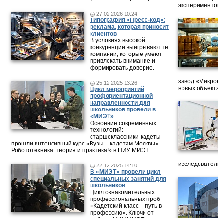
эксперименто
27.02.2026 10:24
Типография «Пресс-код»:
реклама, которая приносит
клиентов
В условиях высокой
конкуренции выигрывают те
компании, которые умеют
привлекать внимание и
формировать доверие.
завод «Микрон
25.12.2025 13:26
новых объект
Цикл мероприятий
профориентационной
направленности для
школьников провели в
«МИЭТ»
Освоение современных
технологий:
старшеклассники-кадеты
прошли интенсивный курс «Вузы – кадетам Москвы».
Робототехника: теория и практика!» в НИУ МИЭТ.
исследовател
22.12.2025 14:10
В «МИЭТ» провели цикл
специальных занятий для
школьников
Цикл ознакомительных
профессиональных проб
«Кадетский класс – путь в
профессию». Ключи от