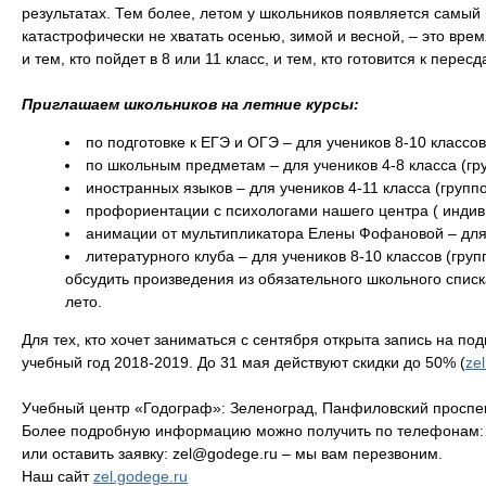
результатах. Тем более, летом у школьников появляется самый 
катастрофически не хватать осенью, зимой и весной, – это вре
и тем, кто пойдет в 8 или 11 класс, и тем, кто готовится к пере
Приглашаем школьников на летние курсы:
по подготовке к ЕГЭ и ОГЭ – для учеников 8-10 классо
по школьным предметам – для учеников 4-8 класса (гр
иностранных языков – для учеников 4-11 класса (групп
профориентации с психологами нашего центра ( индив
анимации от мультипликатора Елены Фофановой – для у
литературного клуба – для учеников 8-10 классов (груп
обсудить произведения из обязательного школьного списк
лето.
Для тех, кто хочет заниматься с сентября открыта запись на п
учебный год 2018-2019. До 31 мая действуют скидки до 50% (
ze
Учебный центр «Годограф»: Зеленоград, Панфиловский проспе
Более подробную информацию можно получить по телефонам: 8 
или оставить заявку: zel@godege.ru – мы вам перезвоним.
Наш сайт
zel.godege.ru