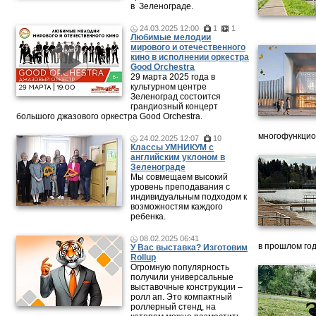
в Зеленограде.
24.03.2025 12:00
1
1
Любимые мелодии
мирового и отечественного
кино в исполнении оркестра
Good Orchestra
29 марта 2025 года в
культурном центре
Зеленоград состоится
грандиозный концерт
большого джазового оркестра Good Orchestra.
многофункцион
24.02.2025 12:07
10
Классы УМНИКУМ с
английским уклоном в
Зеленограде
Мы совмещаем высокий
уровень преподавания с
индивидуальным подходом к
возможностям каждого
ребенка.
08.02.2025 06:41
в прошлом год
У Вас выставка? Изготовим
Rollup
Огромную популярность
получили универсальные
выставочные конструкции –
ролл ап. Это компактный
роллерный стенд, на