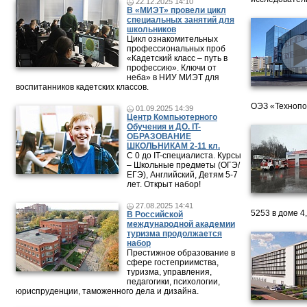
22.12.2025 14:10
В «МИЭТ» провели цикл
специальных занятий для
школьников
Цикл ознакомительных
профессиональных проб
«Кадетский класс – путь в
профессию». Ключи от
неба» в НИУ МИЭТ для
воспитанников кадетских классов.
ОЭЗ «Технопо
01.09.2025 14:39
Центр Компьютерного
Обучения и ДО. IT-
ОБРАЗОВАНИЕ
ШКОЛЬНИКАМ 2-11 кл.
С 0 до IT-специалиста. Курсы
– Школьные предметы (ОГЭ/
ЕГЭ), Английский, Детям 5-7
лет. Открыт набор!
27.08.2025 14:41
5253 в доме 4
В Российской
международной академии
туризма продолжается
набор
Престижное образование в
сфере гостеприимства,
туризма, управления,
педагогики, психологии,
юриспруденции, таможенного дела и дизайна.