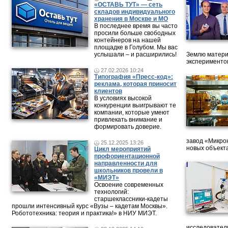
«ОСТАВЬ ТУТ» — сеть
складов индивидуального
хранения в Москве и МО
В последнее время вы часто
просили больше свободных
контейнеров на нашей
площадке в Голубом. Мы вас
услышали – и расширились!
Землю матери
эксперименто
27.02.2026 10:24
Типография «Пресс-код»:
реклама, которая приносит
клиентов
В условиях высокой
конкуренции выигрывают те
компании, которые умеют
привлекать внимание и
формировать доверие.
завод «Микрон
25.12.2025 13:26
новых объект
Цикл мероприятий
профориентационной
направленности для
школьников провели в
«МИЭТ»
Освоение современных
технологий:
старшеклассники-кадеты
прошли интенсивный курс «Вузы – кадетам Москвы».
Робототехника: теория и практика!» в НИУ МИЭТ.
исследовател