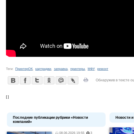
Теги:
ПринтерОК
,
картриджи
,
заправка
,
принтеры
,
МФУ
,
ремонт
Обнаружив в тексте о
[ ]
Последние публикации рубрики «Новости
Новости и
компаний»
08.06.2026 19:55
3