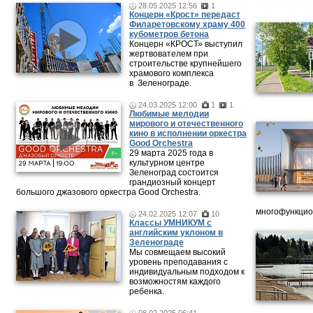
28.05.2025 12:56
1
Концерн «Крост» передаст
Филаретовскому храму 400
кубометров бетона
Концерн «КРОСТ» выступил
жертвователем при
строительстве крупнейшего
храмового комплекса
в Зеленограде.
24.03.2025 12:00
1
1
Любимые мелодии
мирового и отечественного
кино в исполнении оркестра
Good Orchestra
29 марта 2025 года в
культурном центре
Зеленоград состоится
грандиозный концерт
большого джазового оркестра Good Orchestra.
многофункцион
24.02.2025 12:07
10
Классы УМНИКУМ с
английским уклоном в
Зеленограде
Мы совмещаем высокий
уровень преподавания с
индивидуальным подходом к
возможностям каждого
ребенка.