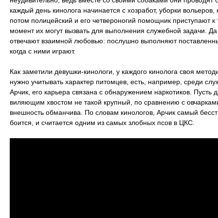
неудивительно, ведь вместе со своими собаками они проводят
каждый день кинолога начинается с хозработ, уборки вольеров, 
потом полицейский и его четвероногий помощник приступают к 
момент их могут вызвать для выполнения служебной задачи. Да и
отвечают взаимной любовью: послушно выполняют поставленны
когда с ними играют.
Как заметили девушки-кинологи, у каждого кинолога своя метод
нужно учитывать характер питомцев, есть, например, среди слу
Арчик, его карьера связана с обнаружением наркотиков. Пусть д
виляющим хвостом не такой крупный, по сравнению с овчаркам
внешность обманчива. По словам кинологов, Арчик самый бесст
боится, и считается одним из самых злобных псов в ЦКС.