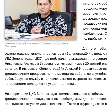
кинологов с со
городских меро
мероприятиях,
взрывчатых вещ
преддверии но
количества мер
прибавилось. Сл
полицейских, и
Никонов Алексей Игоревич. © Зеленоград24, Алина
Паскеева
Для того чтобы 
зеленоградские кинологи, репортеры «Зеленоград24» отправил
УВД Зеленограда (ЦКС), где побывали на экскурсии и поговори
Никоновым Алексеем Игоревичем, который имеет 20-летний оп
органах. В интервью «Зеленоград24» Алексей Игоревич рассказа
тренировочном процессе, но и о методиках работы со служебны
собак берут на службу в полицию, с какого возраста начинается
четвероногие полицейские уходят на пенсию.
На территории ЦКС Зеленограда, помимо вольеров с собакам, е
тренировочная площадка со всем необходимым для тренировок
проводятся экскурсии для школьников. Такие экскурсии длятся 