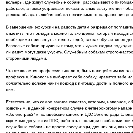
вольеры, где живут служебные собаки, рассказывают о питомцах
работают, а также устраивают показательные выступления - об
должна обладать любая собака независимо от направления де
В завершении экскурсии на радость детям разрешают погладить
отметить, что погладить можно только щенка, который находитс
необходимо привыкнуть к толпе людей, так как обучается он дл
Взрослые собаки приучены к тому, что к чужим людям подходить
ли дадут, могут даже укусить. Служебным собакам строго-наст
сторонними людьми.
Что же касается профессии кинолога, быть полицейским кинолог
профессия. Кинолог не выбирает себе собаку, нравится тебе ил
обязательно должен найти подход к питомцу, достичь полного 
ним.
Естественно, что самое важное качество, которым, наверное, о
животным, в данной конкретном случае к четвероногому напарни
«Зеленоград24» полицейские кинологи ЦКС Зеленограда Елена,
скромные девушки из ППС, работать в полиции с собаками они м
служебные собаки - не просто сослуживцы, для них они, как ч