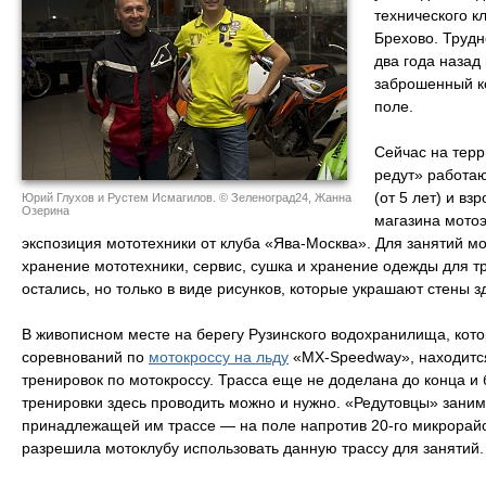
технического к
Брехово. Трудн
два года назад
заброшенный ко
поле.
Сейчас на терр
редут» работаю
(от 5 лет) и вз
Юрий Глухов и Рустем Исмагилов. © Зеленоград24, Жанна
Озерина
магазина мотоэ
экспозиция мототехники от клуба «Ява-Москва». Для занятий м
хранение мототехники, сервис, сушка и хранение одежды для тр
остались, но только в виде рисунков, которые украшают стены з
В живописном месте на берегу Рузинского водохранилища, кото
соревнований по
мотокроссу на льду
«MX-Speedway», находится
тренировок по мотокроссу. Трасса еще не доделана до конца и
тренировки здесь проводить можно и нужно. «Редутовцы» заним
принадлежащей им трассе — на поле напротив 20-го микрорай
разрешила мотоклубу использовать данную трассу для занятий