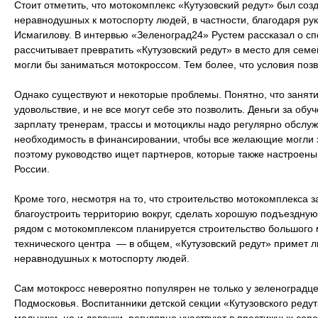
Стоит отметить, что мотокомплекс «Кутузовский редут» был соз
неравнодушных к мотоспорту людей, в частности, благодаря р
Исмагилову. В интервью «Зеленоград24» Рустем рассказал о сп
рассчитывает превратить «Кутузовский редут» в место для семе
могли бы заниматься мотокроссом. Тем более, что условия поз
Однако существуют и некоторые проблемы. Понятно, что занят
удовольствие, и не все могут себе это позволить. Деньги за обу
зарплату тренерам, трассы и мотоциклы надо регулярно обслуж
необходимость в финансировании, чтобы все желающие могли 
поэтому руководство ищет партнеров, которые также настроены
России.
Кроме того, несмотря на то, что строительство мотокомплекса
благоустроить территорию вокруг, сделать хорошую подъездную 
рядом с мотокомплексом планируется строительство большого
технического центра — в общем, «Кутузовский редут» примет 
неравнодушных к мотоспорту людей.
Сам мотокросс невероятно популярен не только у зеленоградцев
Подмосковья. Воспитанники детской секции «Кутузовского редут