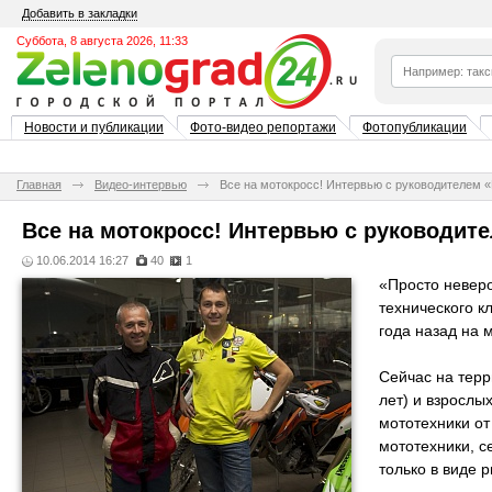
Добавить в закладки
Суббота, 8 августа 2026, 11:33
Новости и публикации
Фото-видео репортажи
Фотопубликации
Главная
Видео-интервью
Все на мотокросс! Интервью с руководителем «
Все на мотокросс! Интервью с руководите
10.06.2014 16:27
40
1
«Просто неверо
технического к
года назад на 
Сейчас на терр
лет) и взрослы
мототехники от
мототехники, с
только в виде 