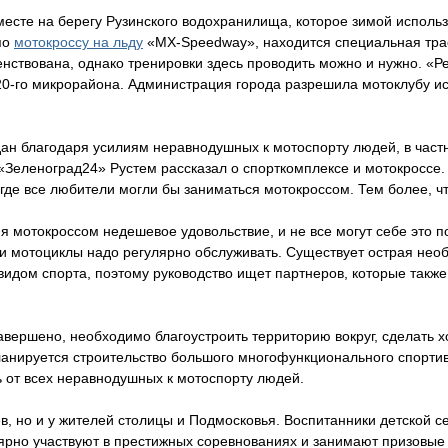
есте на берегу Рузинского водохранилища, которое зимой использ
по
мотокроссу на льду
«MX-Speedway», находится специальная трас
енствована, однако тренировки здесь проводить можно и нужно. «
20-го микрорайона. Администрация города разрешила мотоклубу и
дан благодаря усилиям неравнодушных к мотоспорту людей, в част
«Зеленоград24» Рустем рассказал о спорткомплексе и мотокроссе.
 где все любители могли бы заниматься мотокроссом. Тем более, ч
 мотокроссом недешевое удовольствие, и не все могут себе это по
ы и мотоциклы надо регулярно обслуживать. Существует острая нео
идом спорта, поэтому руководство ищет партнеров, которые такж
 завершено, необходимо благоустроить территорию вокруг, сделать
ланируется строительство большого многофункционального спорти
 от всех неравнодушных к мотоспорту людей.
, но и у жителей столицы и Подмосковья. Воспитанники детской се
улярно участвуют в престижных соревнованиях и занимают призовые