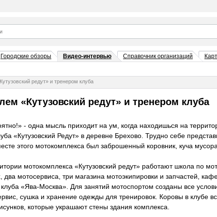
Городские обзоры
Видео-интервью
Справочник организаций
Кар
Кутузовский редут» и тренером клуба
лем «Кутузовский редут» и тренером клуба
ятно!» - одна мысль приходит на ум, когда находишься на террито
луба «Кутузовский Редут» в деревне Брехово. Трудно себе представи
месте этого мотокомплекса был заброшенный коровник, куча мусора
итории мотокомплекса «Кутузовский редут» работают школа по мото
х, два мотосервиса, три магазина мотоэкипировки и запчастей, каф
 клуба «Ява-Москва». Для занятий мотоспортом созданы все услов
ервис, сушка и хранение одежды для тренировок. Коровы в клубе вс
рисунков, которые украшают стены здания комплекса.