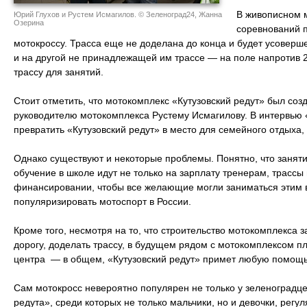
В живописном м
Юрий Глухов и Рустем Исмагилов. © Зеленоград24, Жанна
Озерина
соревнований 
мотокроссу. Трасса еще не доделана до конца и будет усоверш
и на другой не принадлежащей им трассе — на поле напротив 
трассу для занятий.
Стоит отметить, что мотокомплекс «Кутузовский редут» был соз
руководителю мотокомплекса Рустему Исмагилову. В интервью 
превратить «Кутузовский редут» в место для семейного отдыха,
Однако существуют и некоторые проблемы. Понятно, что занятия
обучение в школе идут не только на зарплату тренерам, трасс
финансировании, чтобы все желающие могли заниматься этим в
популяризировать мотоспорт в России.
Кроме того, несмотря на то, что строительство мотокомплекса
дорогу, доделать трассу, в будущем рядом с мотокомплексом п
центра — в общем, «Кутузовский редут» примет любую помощь
Сам мотокросс невероятно популярен не только у зеленоградцев
редута», среди которых не только мальчики, но и девочки, рег