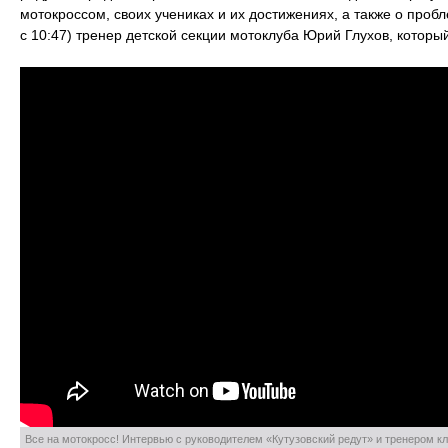
мотокроссом, своих учениках и их достижениях, а также о проб
с 10:47) тренер детской секции мотоклуба Юрий Глухов, котор
Все на мотокросс! Интервью с руководителем «Кутузовский редут» и тренером к