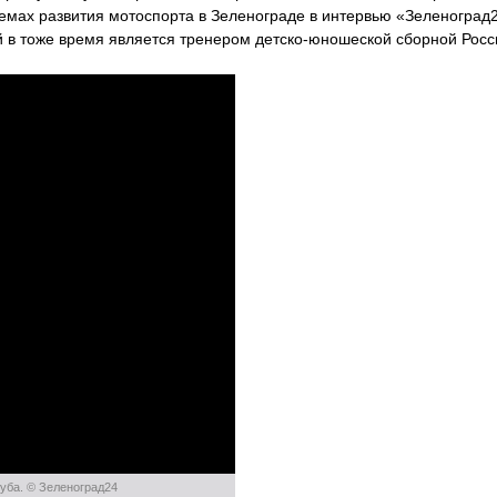
лемах развития мотоспорта в Зеленограде в интервью «Зеленоград2
ый в тоже время является тренером детско-юношеской сборной Росс
луба. © Зеленоград24