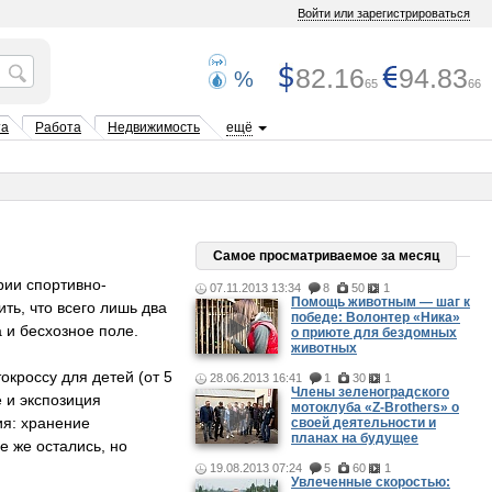
Войти или зарегистрироваться
82.16
94.83
%
65
66
та
Работа
Недвижимость
ещё
Самое просматриваемое за месяц
рии спортивно-
07.11.2013 13:34
8
50
1
Помощь животным — шаг к
ть, что всего лишь два
победе: Волонтер «Ника»
 и бесхозное поле.
о приюте для бездомных
животных
кроссу для детей (от 5
28.06.2013 16:41
1
30
1
Члены зеленоградского
е и экспозиция
мотоклуба «Z-Brothers» о
ия: хранение
своей деятельности и
планах на будущее
е же остались, но
19.08.2013 07:24
5
60
1
Увлеченные скоростью: