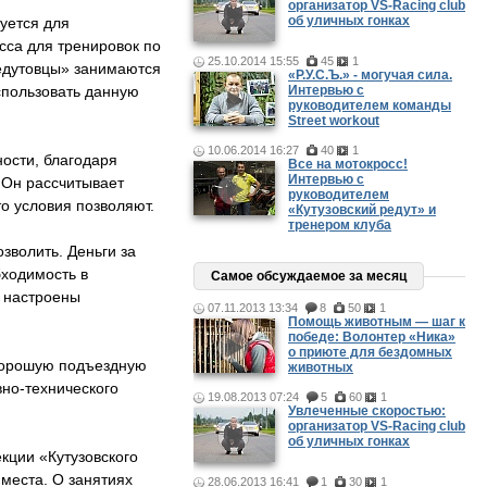
организатор VS-Racing club
об уличных гонках
уется для
са для тренировок по
25.10.2014 15:55
45
1
Редутовцы» занимаются
«Р.У.С.Ъ.» - могучая сила.
спользовать данную
Интервью с
руководителем команды
Street workout
10.06.2014 16:27
40
1
ности, благодаря
Все на мотокросс!
Интервью с
 Он рассчитывает
руководителем
то условия позволяют.
«Кутузовский редут» и
тренером клуба
зволить. Деньги за
бходимость в
Самое обсуждаемое за месяц
е настроены
07.11.2013 13:34
8
50
1
Помощь животным — шаг к
победе: Волонтер «Ника»
о приюте для бездомных
 хорошую подъездную
животных
вно-технического
19.08.2013 07:24
5
60
1
Увлеченные скоростью:
организатор VS-Racing club
об уличных гонках
кции «Кутузовского
 места. О занятиях
28.06.2013 16:41
1
30
1