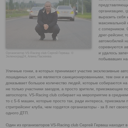
представляющи
организацию, г
выразить себя 
максимальной 
с соперником.
дрег-рейсинг, т
автомобилей на
соревнуются а
и удалось запе
Организатор VS-Racing club Сергей Герваш. ©
Зеленоград24, Алина Паскеева
побывавших на
Уличные гонки, в которых принимают участие эксклюзивные ав
лошадиных сил, не являются санкционированными, тем они и и
доказывает большое количество людей, которые собираются на 
не только участники заездов, а просто зрители, приезжающие 
автоспорта. VS-Racing club собирает на мероприятие в среднем
то с 5-6 машин, которые просто так, ради интереса, приезжали 
стритрейсинг клуба, чем гордятся организаторы - за 8 лет свое
одного ДТП.
Один из организаторов VS-Racing club Сергей Герваш находит 