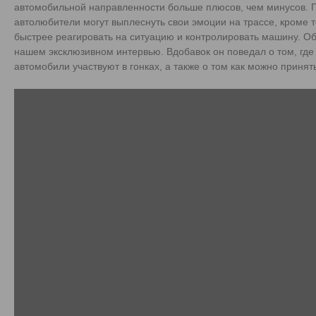
автомобильной направленности больше плюсов, чем минусов. П
автолюбители могут выплеснуть свои эмоции на трассе, кроме то
быстрее реагировать на ситуацию и контролировать машину. Об
нашем эксклюзивном интервью. Вдобавок он поведал о том, где
автомобили участвуют в гонках, а также о том как можно принять