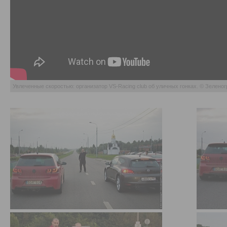
Увлеченные скоростью: организатор VS-Racing club об уличных гонках. © Зелено