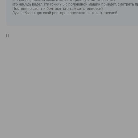
Как вообще можно было взять интервью у этого человека?
кто нибудь видел эти гонки? 5 с половиной машин приедет, смотреть пр
Постоянно стоят и болтают, кто там хоть гоняется?
Лучше бы он про свой ресторан рассказал и то интересней
[ ]