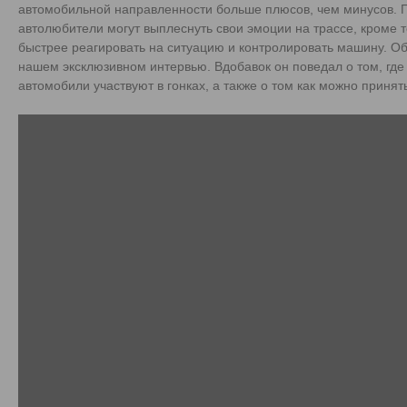
автомобильной направленности больше плюсов, чем минусов. П
автолюбители могут выплеснуть свои эмоции на трассе, кроме то
быстрее реагировать на ситуацию и контролировать машину. Об
нашем эксклюзивном интервью. Вдобавок он поведал о том, где
автомобили участвуют в гонках, а также о том как можно принять