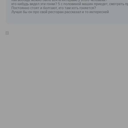
Как вообще можно было взять интервью у этого человека?
кто нибудь видел эти гонки? 5 с половиной машин приедет, смотреть пр
Постоянно стоят и болтают, кто там хоть гоняется?
Лучше бы он про свой ресторан рассказал и то интересней
[ ]