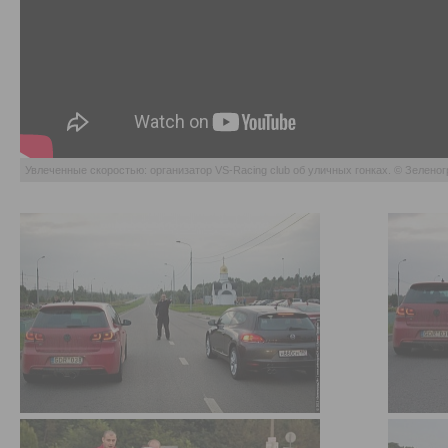
Увлеченные скоростью: организатор VS-Racing club об уличных гонках. © Зелено