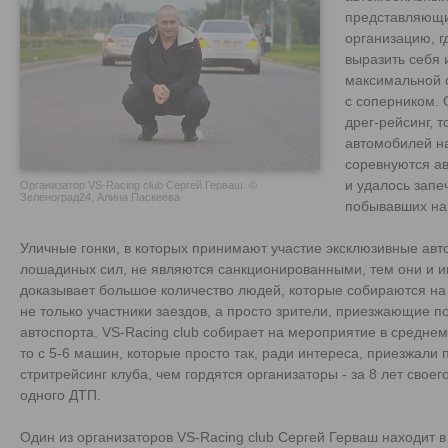
представляющи
организацию, г
выразить себя 
максимальной 
с соперником.
дрег-рейсинг, т
автомобилей на
соревнуются а
и удалось запе
Организатор VS-Racing club Сергей Герваш. ©
Зеленоград24, Алина Паскеева
побывавших на
Уличные гонки, в которых принимают участие эксклюзивные ав
лошадиных сил, не являются санкционированными, тем они и и
доказывает большое количество людей, которые собираются на 
не только участники заездов, а просто зрители, приезжающие 
автоспорта. VS-Racing club собирает на мероприятие в среднем
то с 5-6 машин, которые просто так, ради интереса, приезжали 
стритрейсинг клуба, чем гордятся организаторы - за 8 лет свое
одного ДТП.
Один из организаторов VS-Racing club Сергей Герваш находит 