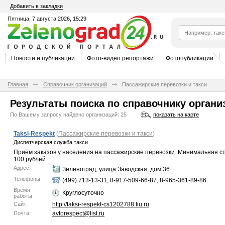
Добавить в закладки
Пятница, 7 августа 2026, 15:29
Новости и публикации
Фото-видео репортажи
Фотопубликации
Главная
Справочник организаций
Пассажирские перевозки и такси
Результаты поиска по справочнику органи
По Вашему запросу найдено организаций:
25
показать на карте
Taksi-Respekt
(
Пассажирские перевозки и такси
)
Диспетчерская служба такси
Приём заказов у населения на пассажирские перевозки. Минимальная сто
100 рублей
Адрес:
Зеленоград, улица Заводская, дом 36
Телефоны:
(499) 713-13-31, 8-917-509-66-87, 8-965-361-89-86
Время
Круглосуточно
работы:
Сайт:
http://taksi-respekt-cs1202788.tiu.ru
Почта:
avtorespect@list.ru