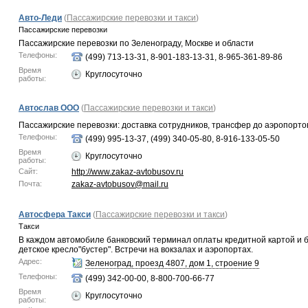
Авто-Леди
(
Пассажирские перевозки и такси
)
Пассажирские перевозки
Пассажирские перевозки по Зеленограду, Москве и области
Телефоны:
(499) 713-13-31, 8-901-183-13-31, 8-965-361-89-86
Время
Круглосуточно
работы:
Автослав ООО
(
Пассажирские перевозки и такси
)
Пассажирские перевозки: доставка сотрудников, трансфер до аэропортов
Телефоны:
(499) 995-13-37, (499) 340-05-80, 8-916-133-05-50
Время
Круглосуточно
работы:
Сайт:
http://www.zakaz-avtobusov.ru
Почта:
zakaz-avtobusov@mail.ru
Автосфера Такси
(
Пассажирские перевозки и такси
)
Такси
В каждом автомобиле банковский терминал оплаты кредитной картой и б
детское кресло"бустер". Встречи на вокзалах и аэропортах.
Адрес:
Зеленоград, проезд 4807, дом 1, строение 9
Телефоны:
(499) 342-00-00, 8-800-700-66-77
Время
Круглосуточно
работы: