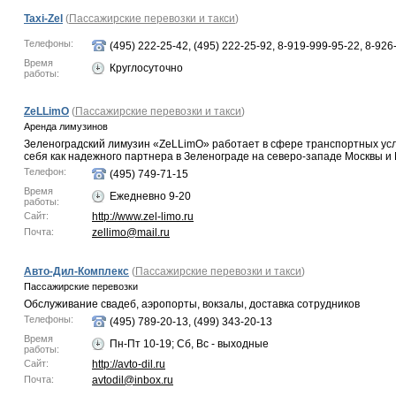
Taxi-Zel
(
Пассажирские перевозки и такси
)
Телефоны:
(495) 222-25-42, (495) 222-25-92, 8-919-999-95-22, 8-92
Время
Круглосуточно
работы:
ZeLLimO
(
Пассажирские перевозки и такси
)
Аренда лимузинов
Зеленоградский лимузин «ZeLLimO» работает в сфере транспортных усл
себя как надежного партнера в Зеленограде на северо-западе Москвы и
Телефон:
(495) 749-71-15
Время
Ежедневно 9-20
работы:
Сайт:
http://www.zel-limo.ru
Почта:
zellimo@mail.ru
Авто-Дил-Комплекс
(
Пассажирские перевозки и такси
)
Пассажирские перевозки
Обслуживание свадеб, аэропорты, вокзалы, доставка сотрудников
Телефоны:
(495) 789-20-13, (499) 343-20-13
Время
Пн-Пт 10-19; Сб, Вс - выходные
работы:
Сайт:
http://avto-dil.ru
Почта:
avtodil@inbox.ru