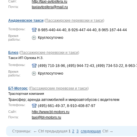
Сайт:
http://taxi-avtosfera.ru
Почта:
taxiavtosfera@mail.ru
Андреевское такси
(
Пассажирские перевозки и такси
)
Телефоны:
8-985-440-44-40, 8-926-447-44-40, 8-965-167-44-44
Время
Круглосуточно
работы:
Блюз
(
Пассажирские перевозки и такси
)
Такси ИП Орлова Н.З.
Телефоны:
(499) 710-18-96, (495) 944-72-43, (499) 734-53-22, 8-963
Время
Круглосуточно
работы:
БТ-Моторс
(
Пассажирские перевозки и такси
)
Траспортная компания
Трансфер; аренда автомобилей и микроавтобусов с водителем
Телефоны:
(495) 661-49-37, 8-910-408-87-97
Сайт:
http://www.bt-motors.ru
Почта:
taxi@bt-motors.ru
←
→
Страницы:
Ctrl
предыдущая
1
2
3
следующая
Ctrl