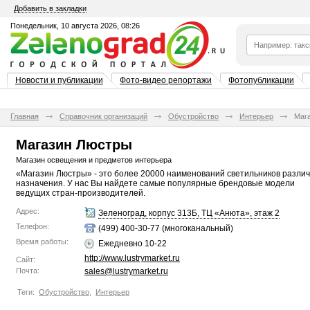
Добавить в закладки
Понедельник, 10 августа 2026, 08:26
Новости и публикации
Фото-видео репортажи
Фотопубликации
Главная
Справочник организаций
Обустройство
Интерьер
Маг
Магазин Люстры
Магазин освещения и предметов интерьера
«Магазин Люстры» - это более 20000 наименований светильников различ
назначения. У нас Вы найдете самые популярные брендовые модели
ведущих стран-производителей.
Адрес:
Зеленоград, корпус 313Б, ТЦ «Анюта», этаж 2
Телефон:
(499) 400-30-77 (многоканальный)
Время работы:
Ежедневно 10-22
http://www.lustrymarket.ru
Сайт:
Почта:
sales@lustrymarket.ru
Теги:
Обустройство
,
Интерьер