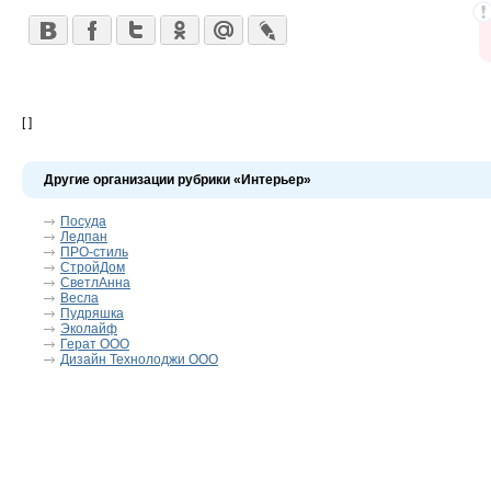
[ ]
Другие организации рубрики «Интерьер»
Посуда
Ледпан
ПРО-стиль
СтройДом
СветлАнна
Весла
Пудряшка
Эколайф
Герат ООО
Дизайн Технолоджи ООО