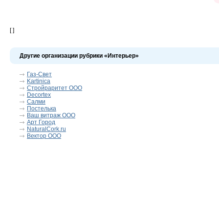
[ ]
Другие организации рубрики «Интерьер»
Газ-Свет
Kartinica
Стройраритет ООО
Decortex
Салми
Постелька
Ваш витраж ООО
Арт Город
NaturalCork.ru
Вектор ООО