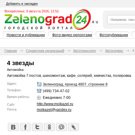
Добавить в закладки
Воскресенье, 9 августа 2026, 12:52
Новости и публикации
Фото-видео репортажи
Фотопубликации
Главная
Справочник организаций
Автотранспорт
Автосервис
4
4 звезды
Автомойка
Автомойка 7 постов, шиномонтаж, кафе, солярий, химчистка, полировка.
Адрес:
Зеленоград, проезд 4807, строение 8
Телефон:
(499) 734-47-02
Время работы:
Ежедневно 7-00
http://www.moikazel.ru
Сайт:
Почта:
moikazel@yandex.ru