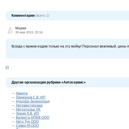
Комментарии
(всего 1)
Мария
30 мая 2015, 20:16
Всегда с мужем ездим только на эту мойку! Персонал вежливый, цены
[ ]
Другие организации рубрики «Автосервис»
Аванта
Ларионов С.В. ИП
Hyundai-Зеленоград
Автомастерская
Автоателье VK
Тюрин К.В. ИП
Валента НПКФ ООО
Авто Тун ООО
Север-М ООО