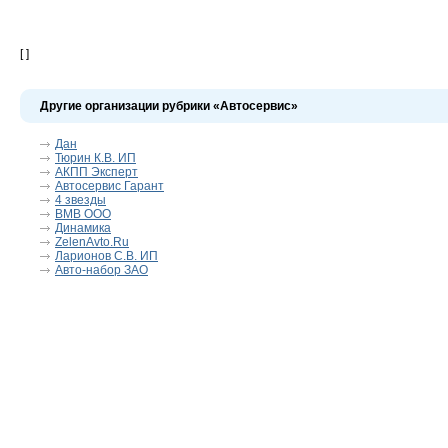
[ ]
Другие организации рубрики «Автосервис»
Дан
Тюрин К.В. ИП
АКПП Эксперт
Автосервис Гарант
4 звезды
ВМВ ООО
Динамика
ZelenAvto.Ru
Ларионов С.В. ИП
Авто-набор ЗАО