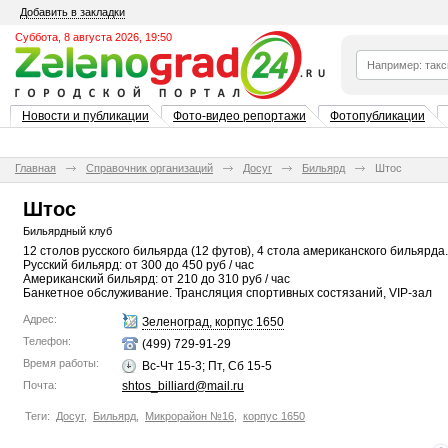
Добавить в закладки
Суббота, 8 августа 2026, 19:50
Новости и публикации
Фото-видео репортажи
Фотопубликации
Главная
Справочник организаций
Досуг
Бильярд
Штос
Штос
Бильярдный клуб
12 столов русского бильярда (12 футов), 4 стола американского бильярда.
Русский бильярд: от 300 до 450 руб / час
Американский бильярд: от 210 до 310 руб / час
Банкетное обслуживание. Трансляция спортивных состязаний, VIP-зал
Адрес:
Зеленоград, корпус 1650
Телефон:
(499) 729-91-29
Время работы:
Вс-Чт 15-3; Пт, Сб 15-5
Почта:
shtos_billiard@mail.ru
Теги:
Досуг
,
Бильярд
,
Микрорайон №16
,
корпус 1650