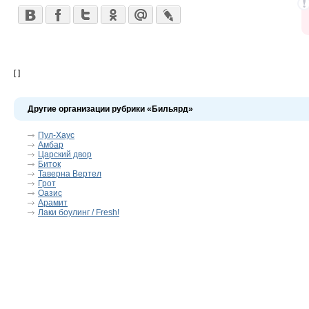
[ ]
Другие организации рубрики «Бильярд»
Пул-Хаус
Амбар
Царский двор
Биток
Таверна Вертел
Грот
Оазис
Арамит
Лаки боулинг / Fresh!