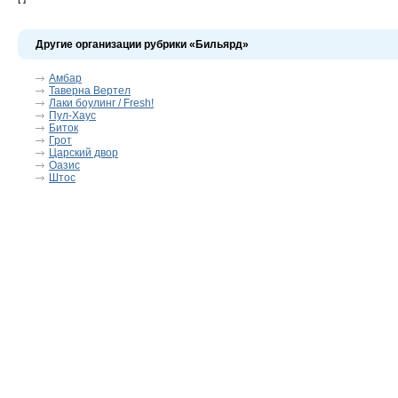
Другие организации рубрики «Бильярд»
Амбар
Таверна Вертел
Лаки боулинг / Fresh!
Пул-Хаус
Биток
Грот
Царский двор
Оазис
Штос