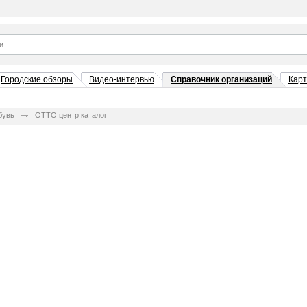
Городские обзоры
Видео-интервью
Справочник организаций
Кар
бувь
OTTO центр каталог