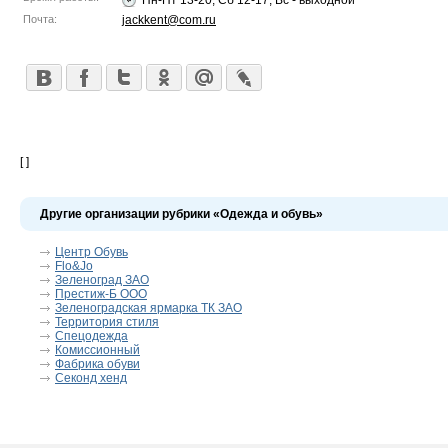
Пн-Пт 13-20; Сб 12-17; Вс - выходной
Почта:
jackkent@com.ru
[ ]
Другие организации рубрики «Одежда и обувь»
Центр Обувь
Flo&Jo
Зеленоград ЗАО
Престиж-Б ООО
Зеленоградская ярмарка ТК ЗАО
Территория стиля
Спецодежда
Комиссионный
Фабрика обуви
Секонд хенд