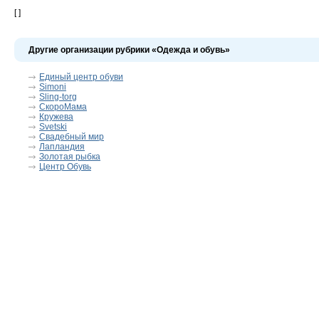
[ ]
Другие организации рубрики «Одежда и обувь»
Единый центр обуви
Simoni
Sling-torg
СкороМама
Кружева
Svetski
Свадебный мир
Лапландия
Золотая рыбка
Центр Обувь