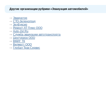
Другие организации рубрики «Эвакуация автомобилей»
Эвакуатор
СТО-Зеленоград
ЗелБуксир
Ремонт-АТ Плюс ООО
Auto-Zel.Ru
Служба эвакуации автотранспорта
Центурион ООО
ВМИГ ТК
Вилматт ООО
Глобал Трак Сервис