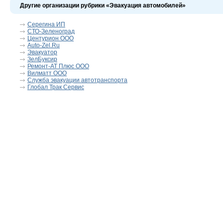
Другие организации рубрики «Эвакуация автомобилей»
Серегина ИП
СТО-Зеленоград
Центурион ООО
Auto-Zel.Ru
Эвакуатор
ЗелБуксир
Ремонт-АТ Плюс ООО
Вилматт ООО
Служба эвакуации автотранспорта
Глобал Трак Сервис