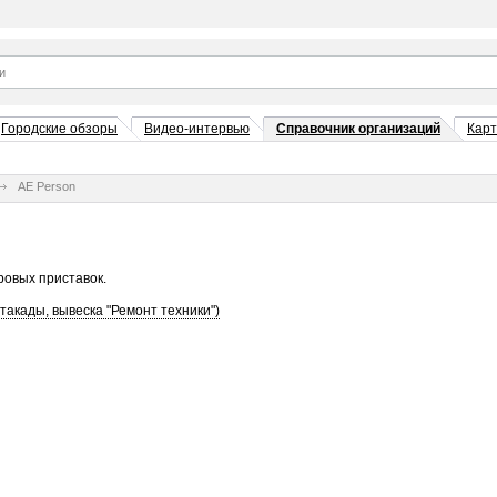
Городские обзоры
Видео-интервью
Справочник организаций
Кар
AE Person
гровых приставок.
такады, вывеска "Ремонт техники")