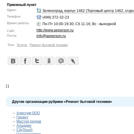
Приемный пункт
Адрес:
Зеленоград, корпус 1462 (Торговый центр 1462, отдел
Телефон:
(499) 372-32-23
Время работы:
Пн-Пт 10:00-19:30; Сб 11-16; Вс - выходной
http://www.aeperson.ru
Сайт:
Почта:
info@aeperson.ru
Теги:
Услуги
,
Ремонт бытовой техники
[ ]
Другие организации рубрики «Ремонт бытовой техники»
Алиссум ООО
Гарант
Мастер рядом
Аладдин
CityTouch