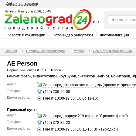
Добавить в закладки
Четверг, 6 августа 2026, 18:45
Новости и публикации
Фото-видео репортажи
Фотопубликации
Главная
Справочник организаций
Услуги
Ремонт бытовой техники
AE Person
Сервисный центр ООО АЕ Персон
Ремонт фото-, видеотехники, ноутбуков, счетчиков банкнот, мониторов, и
Адрес:
Зеленоград, Крюковская площадь (правая сторона эс
Телефон:
(495) 236-90-08
Время работы:
Пн-Пт 10:00-19:30; Сб,Вс 11-16;
Приемный пункт
Адрес:
Зеленоград, корпус 219 (офис в "Срочное фото")
Телефон:
(499) 372-32-23
Время работы:
Пн-Пт 10:00-19:30; Сб 11-16; Вс - выходной