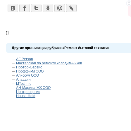
[ ]
Другие организации рубрики «Ремонт бытовой техники»
AE Person
Мастерская по ремонту холодильников
Протор-Сервис
Проффи-М ООО
Алиссум ООО
Аладдин
MTechnic
АН-Марина-ЖК ООО
Центросервис
House-Hold