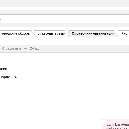
Городские обзоры
Видео-интервью
Справочник организаций
Кар
Страхование
Z-Auto
ания.
, офис 304
Если Вы обна
информацию