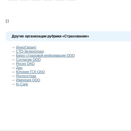
[ ]
Другие организации рубрики «Страхование»
ИнноГарант
СТО-Зеленоград
Бюро страховой информации ООО
Согласие ООО
Росно ОАО
Дан
Югория ГСК ОАО
Росгосстрах
Империя ООО
In-Care