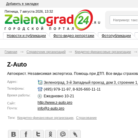
Добавить в закладки
Пятница, 7 августа 2026, 13:32
Новости и публикации
Фото-видео репортажи
Фотопубликации
Главная
Справочник организаций
Кредитно-финансовые организации
Z-Auto
Автоюрист. Независимая экспертиза. Помощь при ДТП. Все виды страхов
Адрес:
Зеленоград, 3-й Западный проезд, дом 3, строение 1
Телефоны:
(495) 979-11-97, 8-926-660-11-11
Время работы:
Ежедневно 10-21
http://www.z-auto.pro
Сайт:
Почта:
info@z-auto.pro
Теги:
Кредитно-финансовые организации
,
Страхование