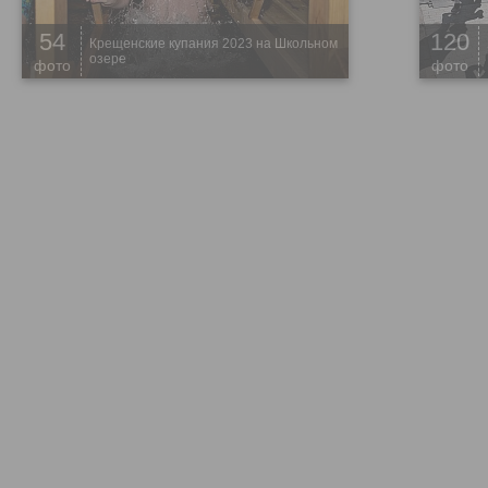
54
120
Крещенские купания 2023 на Школьном
озере
фото
фото