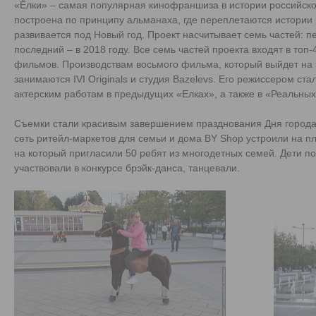
«Ёлки» – самая популярная кинофраншиза в истории российског
построена по принципу альманаха, где переплетаются истории 
развивается под Новый год. Проект насчитывает семь частей: п
последний – в 2018 году. Все семь частей проекта входят в топ
фильмов. Производствам восьмого фильма, который выйдет на 
занимаются IVI Originals и студия Bazelevs. Его режиссером ста
актерским работам в предыдущих «Елках», а также в «Реальных
Съемки стали красивым завершением празднования Дня города 
сеть ритейл-маркетов для семьи и дома BY Shop устроили на п
на который пригласили 50 ребят из многодетных семей. Дети 
участвовали в конкурсе брэйк-данса, танцевали.