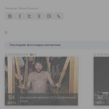
Репортаж: Жанна Озерина
[ ]
Последние фото-видео репортажи
19.01.2023 19:49
54
11.09.202
54
97
Крещенские купания 2023 на Школьном
озере
фото
фото