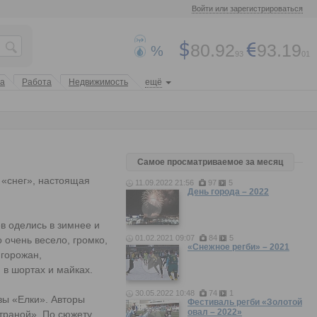
Войти или зарегистрироваться
80.92
93.19
%
93
01
та
Работа
Недвижимость
ещё
Самое просматриваемое за месяц
 «снег», настоящая
11.09.2022 21:56
97
5
День города – 2022
ев оделись в зимнее и
01.02.2021 09:07
84
5
 очень весело, громко,
«Снежное регби» – 2021
 горожан,
в шортах и майках.
30.05.2022 10:48
74
1
зы «Елки». Авторы
Фестиваль регби «Золотой
овал – 2022»
траной». По сюжету,