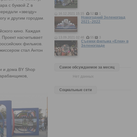
ра с буквой Z в
передали «звезду»
16.12.2021 15:15
52
1
Новогодний Зеленоград
югу и другим городам.
2021–2022
йского кино. Каждая
. Проект насчитывает
13.09.2021 02:48
55
3
Съемки фильма «Елки» в
 российских фильмов.
Зеленограде
ежиссером стал Антон
Самое обсуждаемое за месяц
и и дома BY Shop
барабанщиков,
Нет данных
Социальные сети