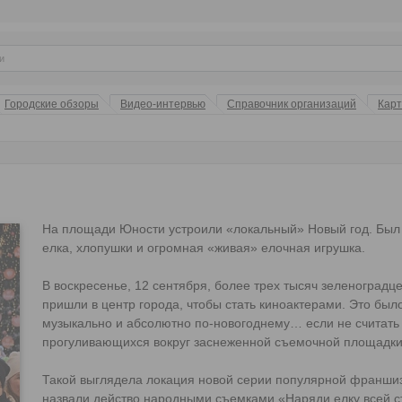
Городские обзоры
Видео-интервью
Справочник организаций
Кар
На площади Юности устроили «локальный» Новый год. Был
елка, хлопушки и огромная «живая» елочная игрушка.
В воскресенье, 12 сентября, более трех тысяч зеленоградц
пришли в центр города, чтобы стать киноактерами. Это было
музыкально и абсолютно по-новогоднему… если не считать
прогуливающихся вокруг заснеженной съемочной площадки 
Такой выглядела локация новой серии популярной франши
назвали действо народными съемками «Наряди елку всей с