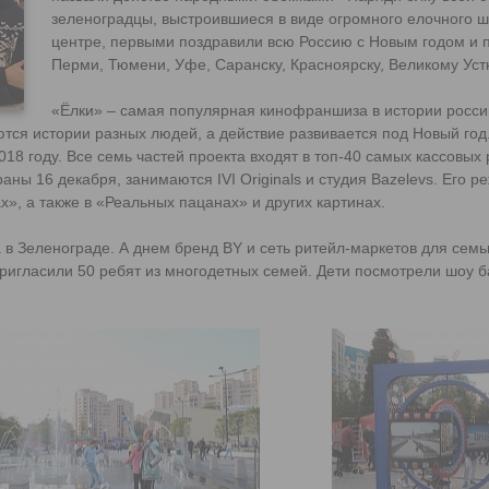
зеленоградцы, выстроившиеся в виде огромного елочного ша
центре, первыми поздравили всю Россию с Новым годом и 
Перми, Тюмени, Уфе, Саранску, Красноярску, Великому Уст
«Ёлки» – самая популярная кинофраншиза в истории росси
ются истории разных людей, а действие развивается под Новый год
018 году. Все семь частей проекта входят в топ-40 самых кассовых
ны 16 декабря, занимаются IVI Originals и студия Bazelevs. Его р
», а также в «Реальных пацанах» и других картинах.
в Зеленограде. А днем бренд BY и сеть ритейл-маркетов для семь
пригласили 50 ребят из многодетных семей. Дети посмотрели шоу 