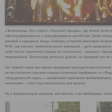
«Зеленоград» был открыт «Научный городок», где можно было 
сфотографироваться с трансформером-автоботом. Свою площадк
шашкой и народные танцы. Байкеры устроили массовые катани
МЧС, как обычно, привлекла много внимания – дети примеряли
себя в роли тушителей пожара не получилось – машина с бранд
микрорайона. Зеленоград затянуло дымом, но праздник это не 
На главной сцене все время праздника проходили выступления 
ее выступления горожан поразил огненный перфоманс от «Ферд
оборудованной сцены, с шикарными парковыми фейерверками,
машинами – и все под классическую рок-музыку.
Ну а завершающим штрихом, как обычно, стал фейерверк, посмо