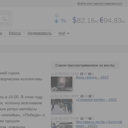
Войти или зарегистрироваться
82.16
94.83
%
65
66
та
Работа
Недвижимость
ещё
Самое просматриваемое за месяц
вной сцене,
11.09.2022 21:56
97
5
День города – 2022
творческие коллективы
01.02.2021 09:07
84
5
 в 16:00. В этом году
«Снежное регби» – 2021
и, колонну возглавили
хали ретро-автобусы
: «копейка», «Победа» и
30.05.2022 10:48
74
1
ним прошли
Фестиваль регби «Золотой
овал – 2022»
ктом, команды