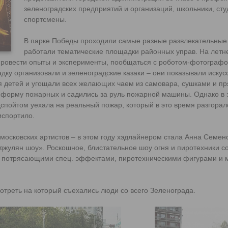
зеленоградских предприятий и организаций, школьники, сту
спортсмены.
В парке Победы проходили самые разные развлекательные
работали тематические площадки районных управ. На летн
провести опыты и эксперименты, пообщаться с роботом-фотографо
у организовали и зеленоградские казаки – они показывали искус
я детей и угощали всех желающих чаем из самовара, сушками и п
 форму пожарных и садились за руль пожарной машины. Однако в 
спойтом уехала на реальный пожар, который в это время разгоралс
испортило.
московских артистов – в этом году хэдлайнером стала Анна Семен
жулян шоу». Роскошное, блистательное шоу огня и пиротехники с
 потрясающими спец. эффектами, пиротехническими фигурами и 
треть на который съехались люди со всего Зеленограда.