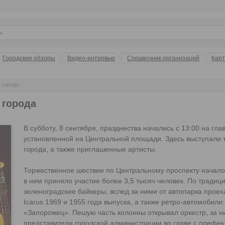
Городские обзоры
Видео-интервью
Справочник организаций
Кар
 города
 города
В субботу, 8 сентября, празднества начались с 13:00 на гла
установленной на Центральной площади. Здесь выступали 
города, а также приглашенные артисты.
Торжественное шествие по Центральному проспекту началось
в нем приняло участие более 3,5 тысяч человек. По традици
зеленоградские байкеры, вслед за ними от автопарка прое
Icarus 1969 и 1955 года выпуска, а также ретро-автомобили
«Запорожец». Пешую часть колонны открывал оркестр, за 
представители городской администрации во главе с префе