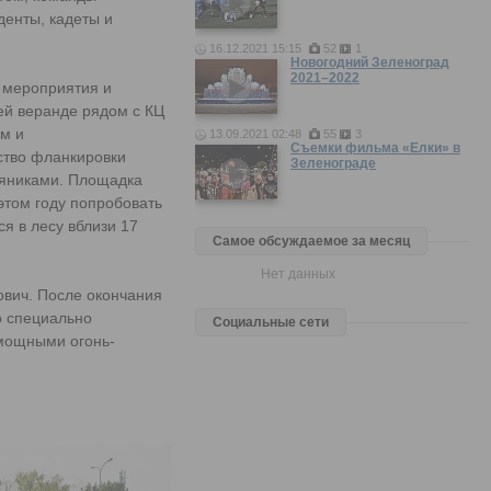
денты, кадеты и
16.12.2021 15:15
52
1
Новогодний Зеленоград
2021–2022
 мероприятия и
ей веранде рядом с КЦ
м и
13.09.2021 02:48
55
3
Съемки фильма «Елки» в
ство фланкировки
Зеленограде
ряниками. Площадка
этом году попробовать
я в лесу вблизи 17
Самое обсуждаемое за месяц
Нет данных
ович. После окончания
о специально
Социальные сети
мощными огонь-